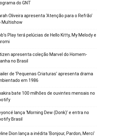
rograma do GNT
rah Oliveira apresenta ‘Atenção para o Refrão’
o Multishow
b’s Play terá pelúcias de Hello Kitty, My Melody e
uromi
tizen apresenta coleção Marvel do Homem-
anha no Brasil
ailer de ‘Pequenas Criaturas’ apresenta drama
mbientado em 1986
akira bate 100 milhões de ouvintes mensais no
otify
yoncé lança ‘Morning Dew (Donk)’ e entra no
otify Brasil
line Dion lança a inédita ‘Bonjour, Pardon, Merci’