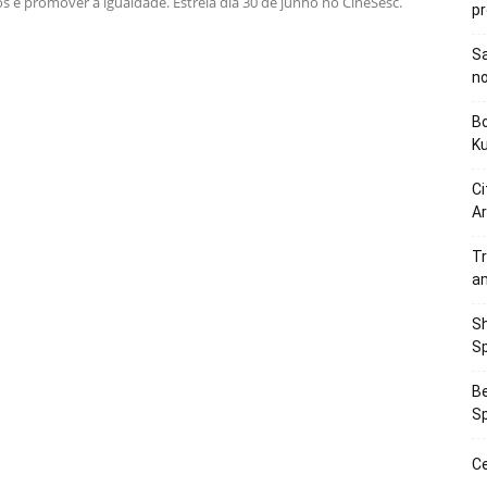
s e promover a igualdade. Estreia dia 30 de junho no CineSesc.
p
Sa
n
Bo
K
Ci
Ar
Tr
a
Sh
Sp
Be
Sp
Ce