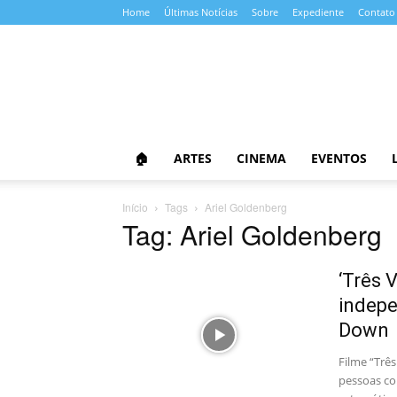
Home
Últimas Notícias
Sobre
Expediente
Contato
Almanaque
da
Cultura
🏠
ARTES
CINEMA
EVENTOS
Início
Tags
Ariel Goldenberg
Tag: Ariel Goldenberg
‘Três 
indep
Down
Filme “Trê
pessoas co