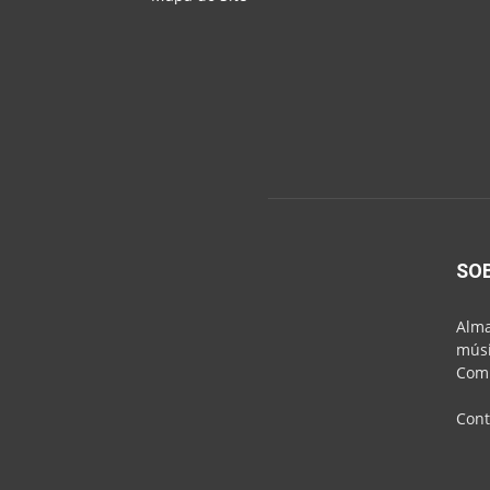
SO
Alma
músi
Comu
Cont