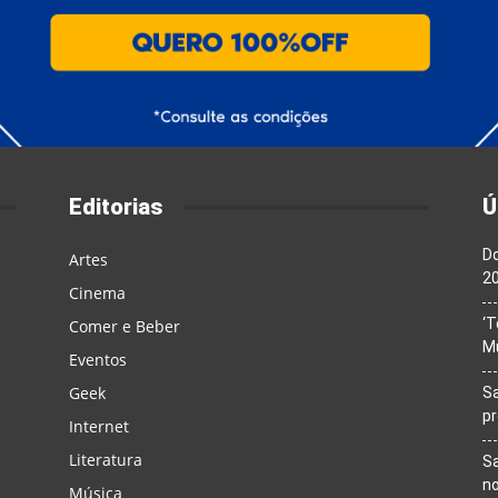
Editorias
Ú
Do
Artes
20
Cinema
‘T
Comer e Beber
M
Eventos
Geek
Sa
p
Internet
Literatura
Sa
n
Música