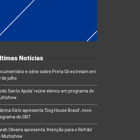
ltimas Notícias
cumentário e série sobre Preta Gil estreiam em
 de julho
odo Santo Ajuda’ reúne elenco em programa do
ultishow
brina Sato apresenta ‘Dog House Brasil’, novo
rograma do GNT
rah Oliveira apresenta ‘Atenção para o Refrão’
o Multishow