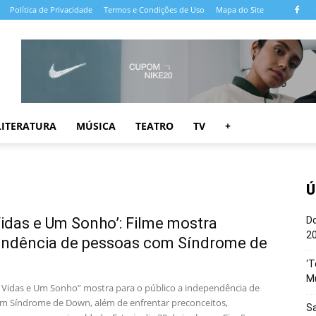
Política de Privacidade
Termos e Condições de Uso
Mapa do Site
LITERATURA
MÚSICA
TEATRO
TV
+
Ú
Vidas e Um Sonho’: Filme mostra
Do
20
endência de pessoas com Síndrome de
‘T
M
s Vidas e Um Sonho” mostra para o público a independência de
m Síndrome de Down, além de enfrentar preconceitos,
Sa