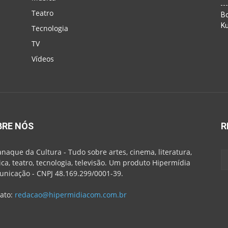
Teatro
Bo
K
Tecnologia
TV
Vídeos
BRE NÓS
R
naque da Cultura - Tudo sobre artes, cinema, literatura,
ca, teatro, tecnologia, televisão. Um produto Hipermídia
nicação - CNPJ 48.169.299/0001-39.
ato:
redacao@hipermidiacom.com.br