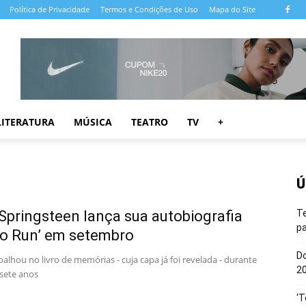
Política de Privacidade
Termos e Condições de Uso
Mapa do Site
LITERATURA
MÚSICA
TEATRO
TV
+
Ú
Springsteen lança sua autobiografia
T
pa
to Run’ em setembro
Do
alhou no livro de memórias - cuja capa já foi revelada - durante
20
 sete anos
‘T