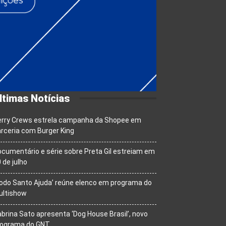
ltimas Notícias
erry Crews estrela campanha da Shopee em
rceria com Burger King
cumentário e série sobre Preta Gil estreiam em
 de julho
odo Santo Ajuda’ reúne elenco em programa do
ultishow
brina Sato apresenta ‘Dog House Brasil’, novo
rograma do GNT