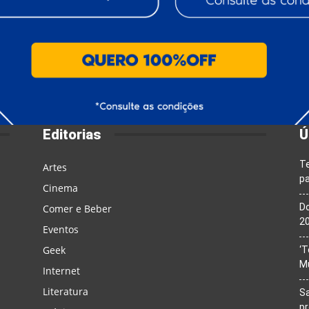
Editorias
Ú
T
Artes
pa
Cinema
Do
Comer e Beber
20
Eventos
Geek
‘T
M
Internet
Literatura
Sa
p