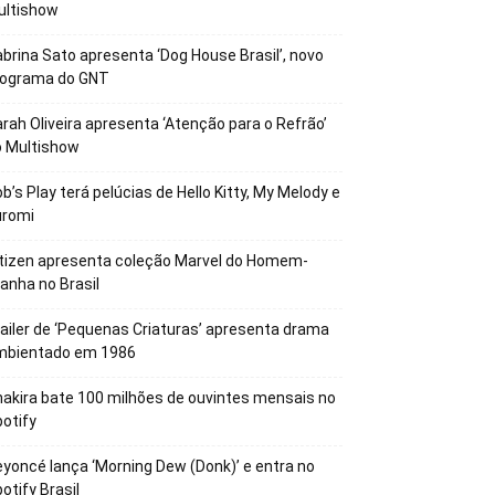
ultishow
brina Sato apresenta ‘Dog House Brasil’, novo
rograma do GNT
rah Oliveira apresenta ‘Atenção para o Refrão’
o Multishow
b’s Play terá pelúcias de Hello Kitty, My Melody e
uromi
tizen apresenta coleção Marvel do Homem-
anha no Brasil
ailer de ‘Pequenas Criaturas’ apresenta drama
mbientado em 1986
akira bate 100 milhões de ouvintes mensais no
otify
yoncé lança ‘Morning Dew (Donk)’ e entra no
otify Brasil