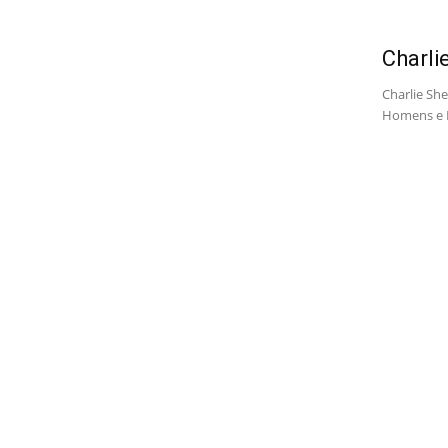
Charli
Charlie She
Homens e M