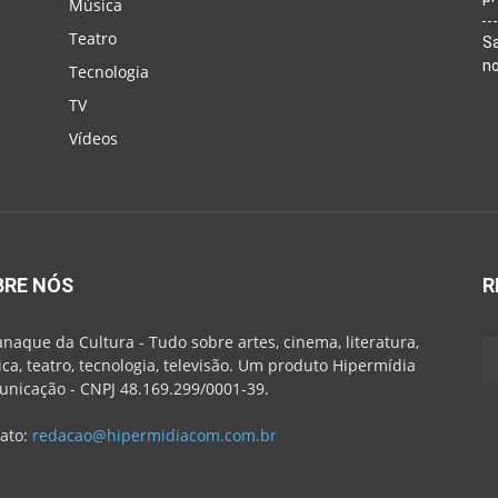
Música
Teatro
Sa
n
Tecnologia
TV
Vídeos
BRE NÓS
R
naque da Cultura - Tudo sobre artes, cinema, literatura,
ca, teatro, tecnologia, televisão. Um produto Hipermídia
nicação - CNPJ 48.169.299/0001-39.
ato:
redacao@hipermidiacom.com.br