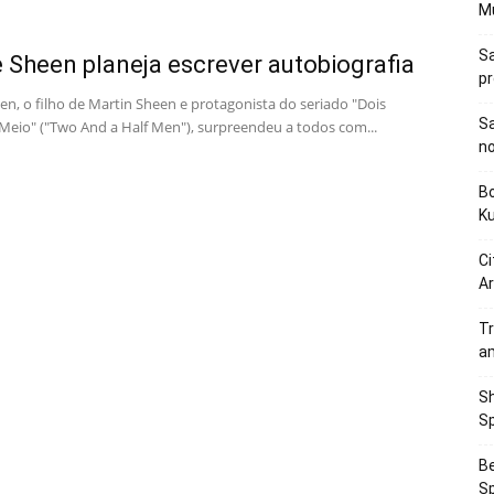
M
Sa
e Sheen planeja escrever autobiografia
p
en, o filho de Martin Sheen e protagonista do seriado "Dois
Sa
eio" ("Two And a Half Men"), surpreendeu a todos com...
n
Bo
K
Ci
Ar
Tr
a
Sh
Sp
Be
Sp