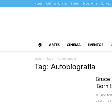
Home
Últimas Notícias
Sobre
Expediente
Contato
Almanaque
da
Cultura
🏠
ARTES
CINEMA
EVENTOS
Início
Tags
Autobiografia
Tag: Autobiografia
Bruce 
‘Born 
Músico trab
os últimos