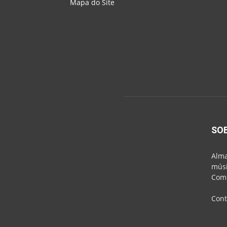
Mapa do Site
SO
Alma
músi
Comu
Cont