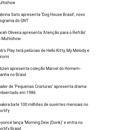
ultishow
brina Sato apresenta ‘Dog House Brasil’, novo
rograma do GNT
rah Oliveira apresenta ‘Atenção para o Refrão’
o Multishow
b’s Play terá pelúcias de Hello Kitty, My Melody e
uromi
tizen apresenta coleção Marvel do Homem-
anha no Brasil
ailer de ‘Pequenas Criaturas’ apresenta drama
mbientado em 1986
akira bate 100 milhões de ouvintes mensais no
otify
yoncé lança ‘Morning Dew (Donk)’ e entra no
otify Brasil