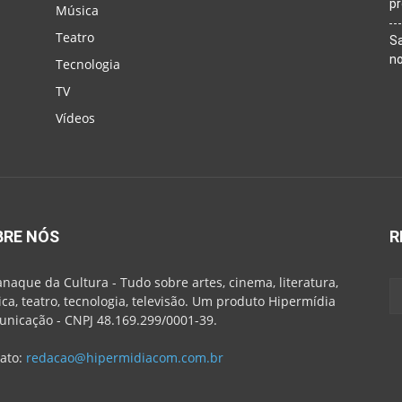
p
Música
Teatro
Sa
n
Tecnologia
TV
Vídeos
BRE NÓS
R
naque da Cultura - Tudo sobre artes, cinema, literatura,
ca, teatro, tecnologia, televisão. Um produto Hipermídia
nicação - CNPJ 48.169.299/0001-39.
ato:
redacao@hipermidiacom.com.br