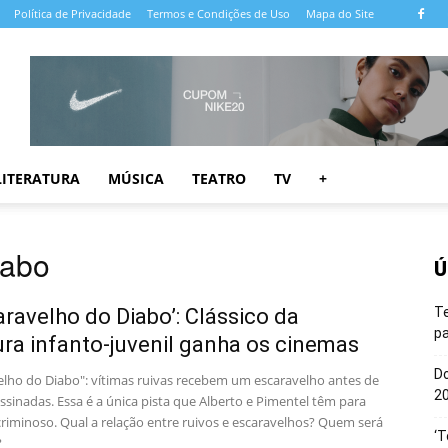
Política de Privacidade
Termos e Condições de Uso
Mapa do Site
LITERATURA
MÚSICA
TEATRO
TV
+
iabo
Ú
aravelho do Diabo’: Clássico da
T
pa
tura infanto-juvenil ganha os cinemas
Do
elho do Diabo": vítimas ruivas recebem um escaravelho antes de
20
sinadas. Essa é a única pista que Alberto e Pimentel têm para
criminoso. Qual a relação entre ruivos e escaravelhos? Quem será
‘T
?