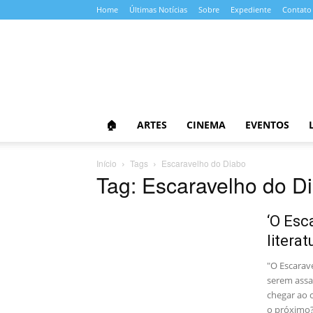
Home
Últimas Notícias
Sobre
Expediente
Contato
Almanaque
da
Cultura
🏠
ARTES
CINEMA
EVENTOS
Início
Tags
Escaravelho do Diabo
Tag: Escaravelho do D
‘O Esc
litera
"O Escarav
serem assas
chegar ao 
o próximo