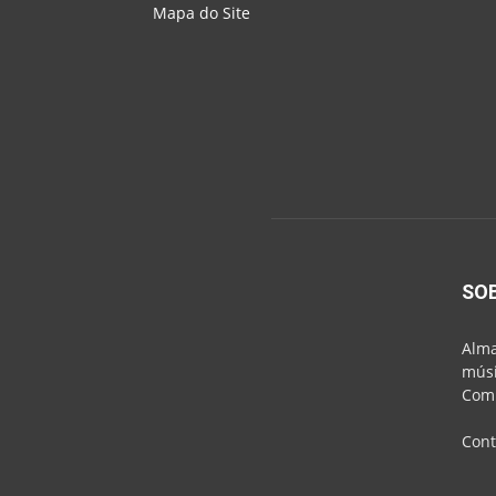
Mapa do Site
SO
Alma
músi
Comu
Cont