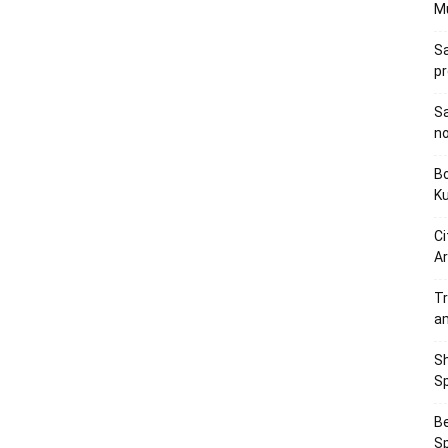
M
Sa
p
Sa
n
Bo
K
Ci
Ar
Tr
a
Sh
Sp
Be
Sp