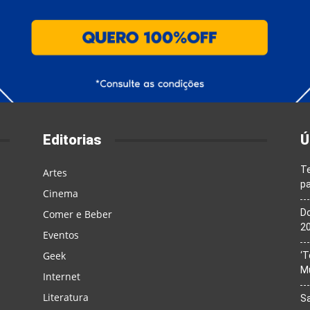
Editorias
Ú
T
Artes
pa
Cinema
Do
Comer e Beber
20
Eventos
Geek
‘T
M
Internet
Literatura
Sa