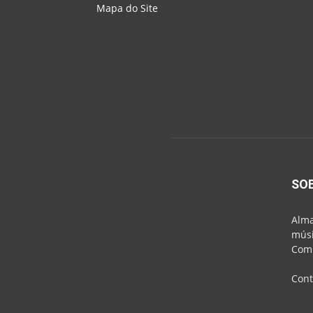
Mapa do Site
SO
Alma
músi
Comu
Cont