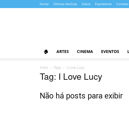
Home
Últimas Notícias
Sobre
Expediente
Contato
Almanaque
da
Cultura
🏠
ARTES
CINEMA
EVENTOS
Início
Tags
I Love Lucy
Tag: I Love Lucy
Não há posts para exibir