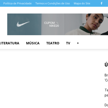
Política de Privacidade
Termos e Condições de Uso
Mapa do Site
LITERATURA
MÚSICA
TEATRO
TV
+
Ú
Br
‘C
T
pa
Do