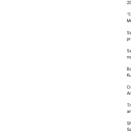
20
‘T
M
Sa
p
Sa
n
Bo
K
Ci
Ar
Tr
a
Sh
Sp