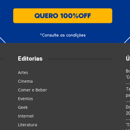
Editorias
Ú
Br
Artes
‘C
Cinema
T
Comer e Beber
pa
Eventos
Geek
Do
20
Internet
Literatura
‘T