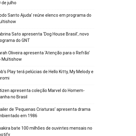
 de julho
odo Santo Ajuda’ reúne elenco em programa do
ultishow
brina Sato apresenta ‘Dog House Brasil’, novo
rograma do GNT
rah Oliveira apresenta ‘Atenção para o Refrão’
o Multishow
b’s Play terá pelúcias de Hello Kitty, My Melody e
uromi
tizen apresenta coleção Marvel do Homem-
anha no Brasil
ailer de ‘Pequenas Criaturas’ apresenta drama
mbientado em 1986
akira bate 100 milhões de ouvintes mensais no
otify