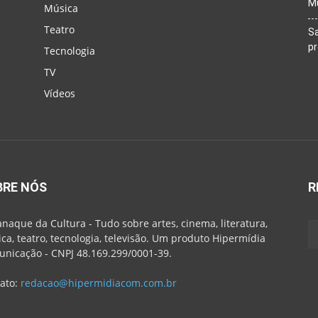
M
Música
Teatro
Sa
p
Tecnologia
TV
Vídeos
BRE NÓS
R
naque da Cultura - Tudo sobre artes, cinema, literatura,
ca, teatro, tecnologia, televisão. Um produto Hipermídia
nicação - CNPJ 48.169.299/0001-39.
ato:
redacao@hipermidiacom.com.br