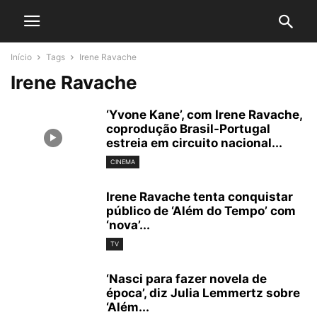
Início
Tags
Irene Ravache
Irene Ravache
‘Yvone Kane’, com Irene Ravache,
coprodução Brasil-Portugal
estreia em circuito nacional...
CINEMA
Irene Ravache tenta conquistar
público de ‘Além do Tempo’ com
‘nova’...
TV
‘Nasci para fazer novela de
época’, diz Julia Lemmertz sobre
‘Além...