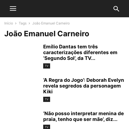
Início
Tags
João Emanuel Carneiro
João Emanuel Carneiro
Emílio Dantas tem três
caracterizações diferentes em
‘Segundo Sol’, da TV...
TV
‘A Regra do Jogo’: Deborah Evelyn
revela segredos da personagem
Kiki
TV
‘Não posso interpretar menina de
praia, tenho que ser mãe’, diz...
TV