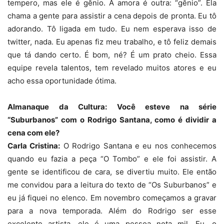
tempero, mas ele é gênio. A amora é outra: “gênio”. Ela
chama a gente para assistir a cena depois de pronta. Eu tô
adorando. Tô ligada em tudo. Eu nem esperava isso de
twitter, nada. Eu apenas fiz meu trabalho, e tô feliz demais
que tá dando certo. É bom, né? É um prato cheio. Essa
equipe revela talentos, tem revelado muitos atores e eu
acho essa oportunidade ótima.
Almanaque da Cultura: Você esteve na série
“Suburbanos” com o Rodrigo Santana, como é dividir a
cena com ele?
Carla Cristina:
O Rodrigo Santana e eu nos conhecemos
quando eu fazia a peça “O Tombo” e ele foi assistir. A
gente se identificou de cara, se divertiu muito. Ele então
me convidou para a leitura do texto de “Os Suburbanos” e
eu já fiquei no elenco. Em novembro começamos a gravar
para a nova temporada. Além do Rodrigo ser esse
excelente artista, ele é uma pessoa nota mil. Eu, o