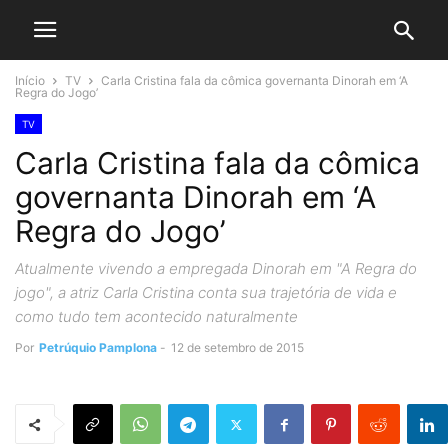
Início
TV
Carla Cristina fala da cômica governanta Dinorah em ‘A
Regra do Jogo’
TV
Carla Cristina fala da cômica
governanta Dinorah em ‘A
Regra do Jogo’
Atualmente vivendo a empregada Dinorah em "A Regra do
jogo", a atriz Carla Cristina conta sua trajetória de vida e
como tudo tem acontecido naturalmente
Por
Petrúquio Pamplona
-
12 de setembro de 2015