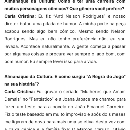
Almanaque da Cultura: Como é ter uma carreira com
muitos personagens cômicos? Que gênero você prefere?
Carla Cristina:
Eu fiz “Anti Nelson Rodrigues” e nosso
diretor botou uma pitada de humor. A minha parte na peça
acabou sendo algo bem cômico. Mesmo sendo Nelson
Rodrigues. Mas eu não tenho preferência não, eu sou
levada. Acontece naturalmente. A gente começa a passar
por algumas coisas e procura ver sempre o lado bom, com
bom humor. Eu sempre levei isso para a vida.
Almanaque da Cultura: E como surgiu “A Regra do Jogo”
na sua história”?
Carla Cristina:
Fui gravar o seriado “Mulheres que Amam
Demais” no “Fantástico” e a Joana Jabace me chamou para
fazer um teste para a novela do João Emanuel Carneiro.
Fiz o teste baseado em muito improviso e após dois meses
me ligaram de novo para mais uma seletiva, desta vez com
a caixa cênica e a família fixa: O Marcos Caruso, Otávio