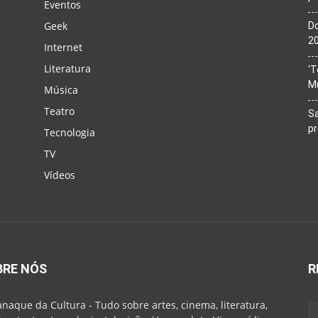
Eventos
Geek
Do
20
Internet
Literatura
‘T
M
Música
Teatro
Sa
p
Tecnologia
TV
Vídeos
BRE NÓS
R
naque da Cultura - Tudo sobre artes, cinema, literatura,