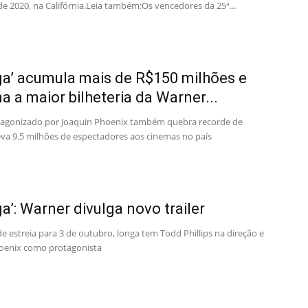
de 2020, na Califórnia.Leia também:Os vencedores da 25ª...
ga’ acumula mais de R$150 milhões e
na a maior bilheteria da Warner...
agonizado por Joaquin Phoenix também quebra recorde de
leva 9.5 milhões de espectadores aos cinemas no país
ga’: Warner divulga novo trailer
 estreia para 3 de outubro, longa tem Todd Phillips na direção e
oenix como protagonista