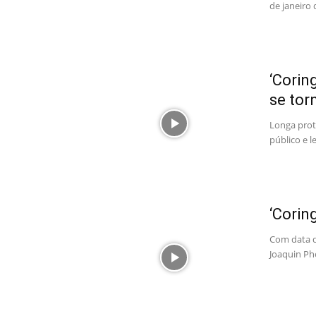
de janeiro 
‘Corin
se tor
Longa prot
público e 
‘Corin
Com data de
Joaquin Ph