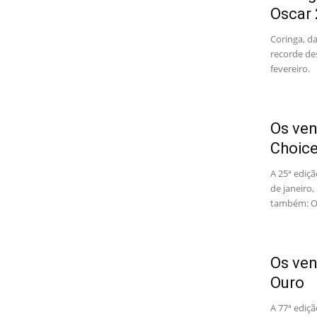
Oscar
Coringa, da
recorde de
fevereiro.
Os ven
Choic
A 25ª ediç
de janeiro,
também: Os
Os ven
Ouro
A 77ª ediç