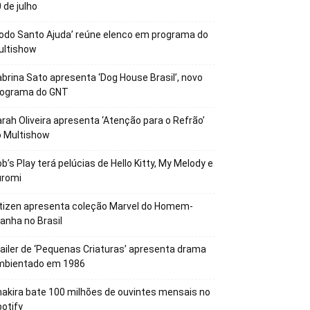
 de julho
odo Santo Ajuda’ reúne elenco em programa do
ultishow
brina Sato apresenta ‘Dog House Brasil’, novo
rograma do GNT
rah Oliveira apresenta ‘Atenção para o Refrão’
o Multishow
b’s Play terá pelúcias de Hello Kitty, My Melody e
uromi
tizen apresenta coleção Marvel do Homem-
anha no Brasil
ailer de ‘Pequenas Criaturas’ apresenta drama
mbientado em 1986
akira bate 100 milhões de ouvintes mensais no
otify