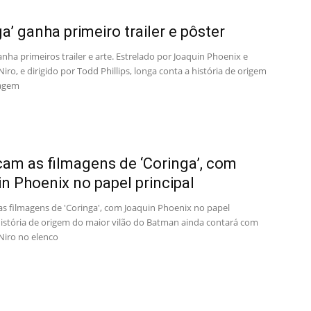
ga’ ganha primeiro trailer e pôster
anha primeiros trailer e arte. Estrelado por Joaquin Phoenix e
iro, e dirigido por Todd Phillips, longa conta a história de origem
agem
m as filmagens de ‘Coringa’, com
n Phoenix no papel principal
 filmagens de 'Coringa', com Joaquin Phoenix no papel
 História de origem do maior vilão do Batman ainda contará com
Niro no elenco