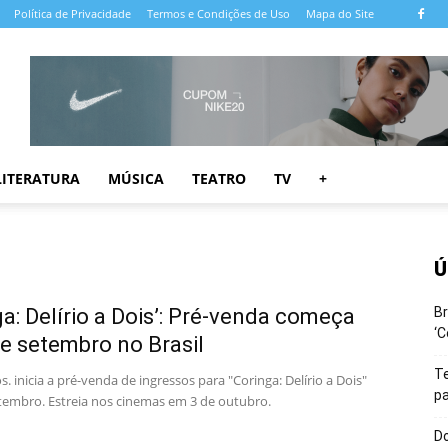
Política de Privacidade
Termos e Condições de Uso
Mapa do Site
LITERATURA
MÚSICA
TEATRO
TV
+
Ú
ga: Delírio a Dois’: Pré-venda começa
Br
‘C
e setembro no Brasil
T
. inicia a pré-venda de ingressos para "Coringa: Delírio a Dois"
pa
tembro. Estreia nos cinemas em 3 de outubro.
Do