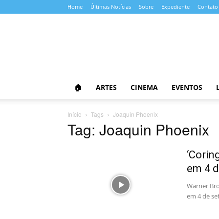
Home
Últimas Notícias
Sobre
Expediente
Contato
Almanaque
da
Cultura
🏠
ARTES
CINEMA
EVENTOS
Início
Tags
Joaquin Phoenix
Tag: Joaquin Phoenix
‘Corin
em 4 d
Warner Bros
em 4 de se