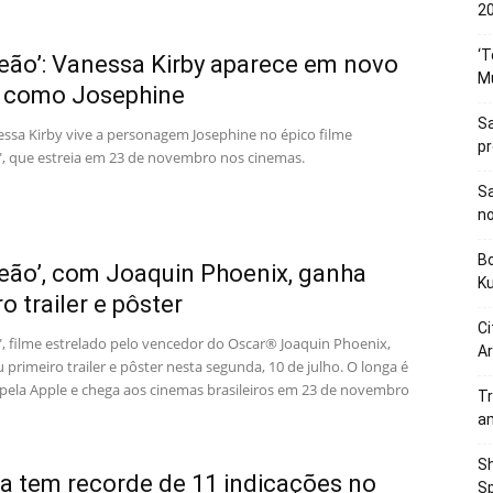
20
‘T
eão’: Vanessa Kirby aparece em novo
M
r como Josephine
Sa
nessa Kirby vive a personagem Josephine no épico filme
p
, que estreia em 23 de novembro nos cinemas.
Sa
n
Bo
eão’, com Joaquin Phoenix, ganha
K
o trailer e pôster
Ci
, filme estrelado pelo vencedor do Oscar® Joaquin Phoenix,
Ar
primeiro trailer e pôster nesta segunda, 10 de julho. O longa é
pela Apple e chega aos cinemas brasileiros em 23 de novembro
Tr
a
Sh
a tem recorde de 11 indicações no
Sp