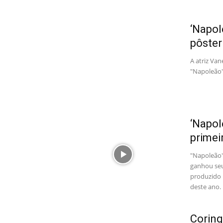
‘Napol
pôste
A atriz Va
"Napoleão"
‘Napol
primeir
"Napoleão"
ganhou seu 
produzido 
deste ano.
Coring