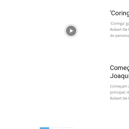
‘Corin
'Coringa' g
Robert De N
do person
Começa
Joaqui
Começam as
principal.
Robert De 