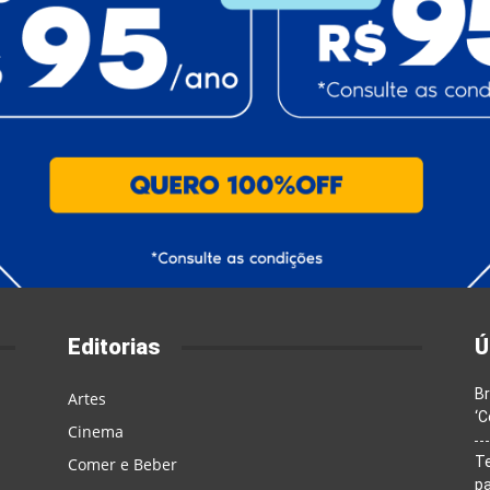
Editorias
Ú
Br
Artes
‘C
Cinema
T
Comer e Beber
pa