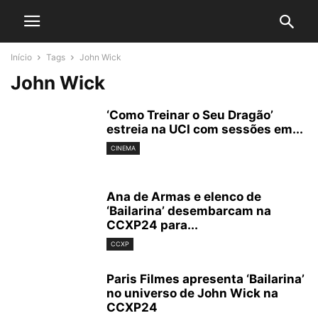
Início
Tags
John Wick
John Wick
‘Como Treinar o Seu Dragão’
estreia na UCI com sessões em...
CINEMA
Ana de Armas e elenco de
‘Bailarina’ desembarcam na
CCXP24 para...
CCXP
Paris Filmes apresenta ‘Bailarina’
no universo de John Wick na
CCXP24