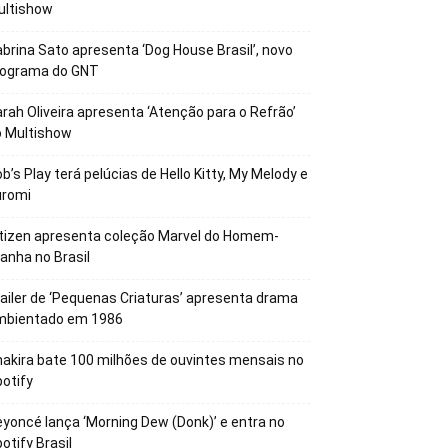
ultishow
brina Sato apresenta ‘Dog House Brasil’, novo
rograma do GNT
rah Oliveira apresenta ‘Atenção para o Refrão’
o Multishow
b’s Play terá pelúcias de Hello Kitty, My Melody e
uromi
tizen apresenta coleção Marvel do Homem-
anha no Brasil
ailer de ‘Pequenas Criaturas’ apresenta drama
mbientado em 1986
akira bate 100 milhões de ouvintes mensais no
otify
yoncé lança ‘Morning Dew (Donk)’ e entra no
otify Brasil