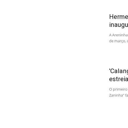
Hermet
inaugu
A Areninha 
de março, d
'Calan
estrei
O primeiro
Zaninha" fa