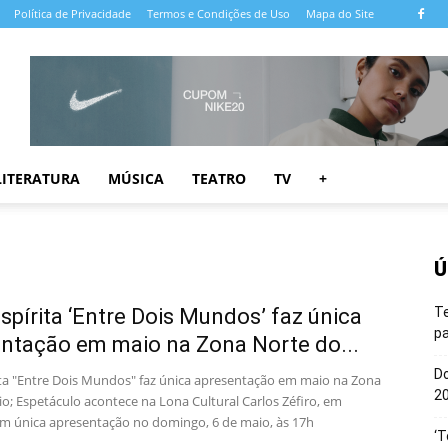
Política de Privacidade
Termos e Condições de Uso
Mapa do Site
LITERATURA
MÚSICA
TEATRO
TV
+
Ú
spírita ‘Entre Dois Mundos’ faz única
T
pa
ntação em maio na Zona Norte do...
Do
ita "Entre Dois Mundos" faz única apresentação em maio na Zona
20
o; Espetáculo acontece na Lona Cultural Carlos Zéfiro, em
em única apresentação no domingo, 6 de maio, às 17h
‘T