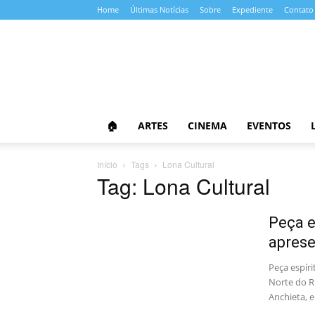
Home
Últimas Notícias
Sobre
Expediente
Contato
Almanaque
da
Cultura
🏠
ARTES
CINEMA
EVENTOS
Início
Tags
Lona Cultural
Tag: Lona Cultural
Peça e
aprese
Peça espír
Norte do Ri
Anchieta, 