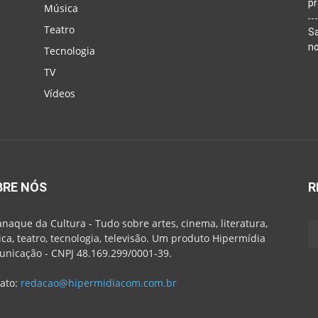
p
Música
Teatro
Sa
n
Tecnologia
TV
Vídeos
BRE NÓS
R
naque da Cultura - Tudo sobre artes, cinema, literatura,
ca, teatro, tecnologia, televisão. Um produto Hipermídia
nicação - CNPJ 48.169.299/0001-39.
ato:
redacao@hipermidiacom.com.br