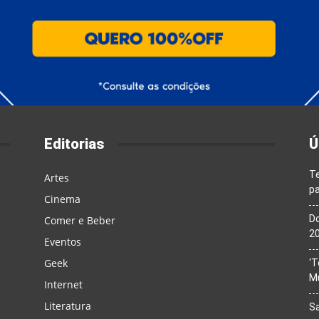
Editorias
Ú
T
Artes
pa
Cinema
Do
Comer e Beber
20
Eventos
Geek
‘T
M
Internet
Literatura
Sa