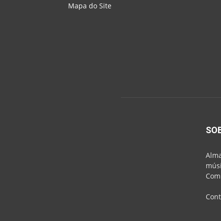
Mapa do Site
SO
Alma
músi
Comu
Cont