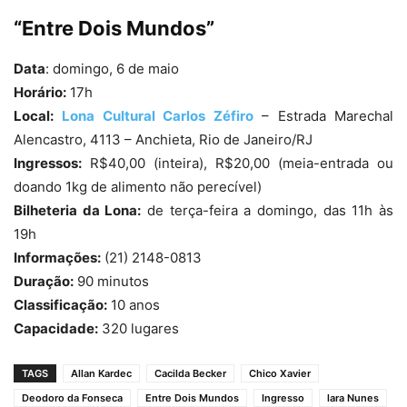
“Entre Dois Mundos”
Data
: domingo, 6 de maio
Horário:
17h
Local:
Lona Cultural Carlos Zéfiro
– Estrada Marechal
Alencastro, 4113 – Anchieta, Rio de Janeiro/RJ
Ingressos:
R$40,00 (inteira), R$20,00 (meia-entrada ou
doando 1kg de alimento não perecível)
Bilheteria da Lona:
de terça-feira a domingo, das 11h às
19h
Informações:
(21) 2148-0813
Duração:
90 minutos
Classificação:
10 anos
Capacidade:
320 lugares
TAGS
Allan Kardec
Cacilda Becker
Chico Xavier
Deodoro da Fonseca
Entre Dois Mundos
Ingresso
lara Nunes