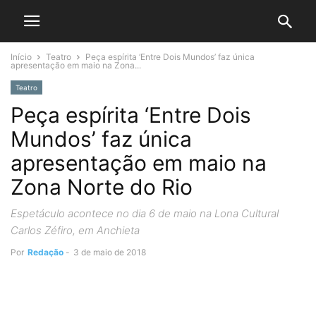
Início
Teatro
Peça espírita ‘Entre Dois Mundos’ faz única
apresentação em maio na Zona...
Teatro
Peça espírita ‘Entre Dois
Mundos’ faz única
apresentação em maio na
Zona Norte do Rio
Espetáculo acontece no dia 6 de maio na Lona Cultural
Carlos Zéfiro, em Anchieta
Por
Redação
-
3 de maio de 2018