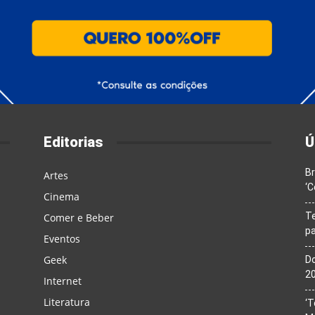
Editorias
Ú
Br
Artes
‘C
Cinema
T
Comer e Beber
pa
Eventos
Geek
Do
20
Internet
Literatura
‘T