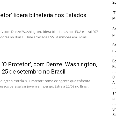
20
‘T
tetor’ lidera bilheteria nos Estados
M
s
Sa
", com Denzel Washington, lidera bilheterias nos EUA e atrai 207
p
dores no Brasil. Filme arrecada US$ 34 milhões em 3 dias.
Sa
n
Bo
r: ‘O Protetor’, com Denzel Washington,
K
a 25 de setembro no Brasil
Ci
hington estrela "O Protetor" como ex-agente que enfrenta
Ar
ussos para salvar jovem em perigo. Estreia 25/09 no Brasil.
Tr
a
Sh
Sp