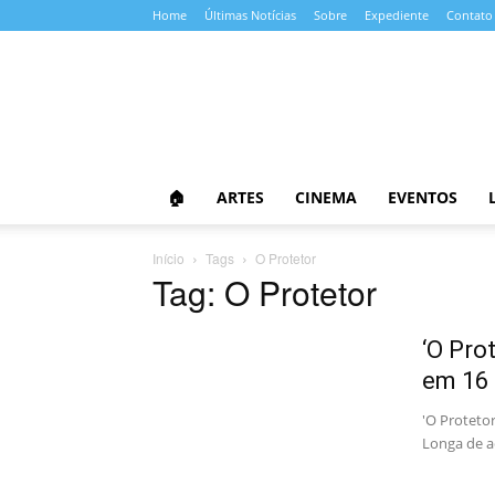
Home
Últimas Notícias
Sobre
Expediente
Contato
Almanaque
da
Cultura
🏠
ARTES
CINEMA
EVENTOS
Início
Tags
O Protetor
Tag: O Protetor
‘O Pro
em 16 
'O Protetor
Longa de a