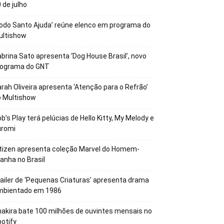
 de julho
odo Santo Ajuda’ reúne elenco em programa do
ultishow
brina Sato apresenta ‘Dog House Brasil’, novo
rograma do GNT
rah Oliveira apresenta ‘Atenção para o Refrão’
o Multishow
b’s Play terá pelúcias de Hello Kitty, My Melody e
uromi
tizen apresenta coleção Marvel do Homem-
anha no Brasil
ailer de ‘Pequenas Criaturas’ apresenta drama
mbientado em 1986
akira bate 100 milhões de ouvintes mensais no
otify