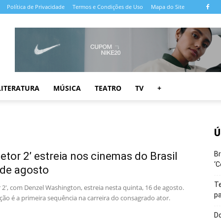
Política de Privacidade
Termos e Condições de Uso
Mapa do Site
LITERATURA
MÚSICA
TEATRO
TV
+
Ú
tetor 2’ estreia nos cinemas do Brasil
Br
‘C
de agosto
T
 2', com Denzel Washington, estreia nesta quinta, 16 de agosto.
pa
ção é a primeira sequência na carreira do consagrado ator.
Do