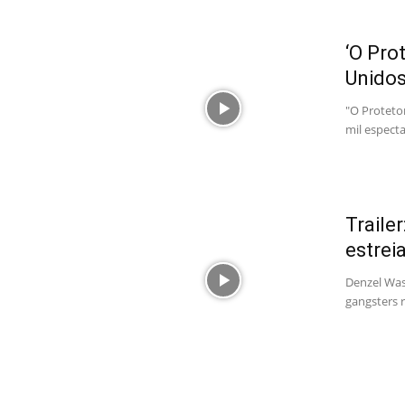
‘O Pro
Unido
"O Protetor
mil especta
Traile
estrei
Denzel Was
gangsters r