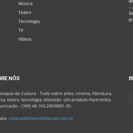
M
Música
Teatro
Sa
p
Tecnologia
TV
Vídeos
BRE NÓS
R
naque da Cultura - Tudo sobre artes, cinema, literatura,
ca, teatro, tecnologia, televisão. Um produto Hipermídia
nicação - CNPJ 48.169.299/0001-39.
ato:
redacao@hipermidiacom.com.br