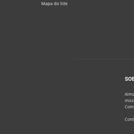
Mapa do Site
SO
Alma
músi
Comu
Cont