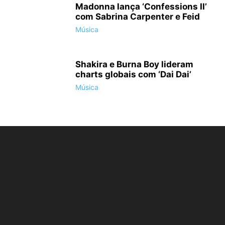
Madonna lança ‘Confessions II’
com Sabrina Carpenter e Feid
Música
Shakira e Burna Boy lideram
charts globais com ‘Dai Dai’
Música
'O Protetor 2' estreia nos cinemas brasileiros em 16 de agosto (Foto:
Divulgação/Sony Pictures)