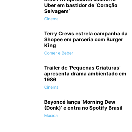
Uber em bastidor de ‘Coração
Selvagem’
Cinema
Terry Crews estrela campanha da
Shopee em parceria com Burger
King
Comer e Beber
'O Protetor 2' estreia nos cinemas brasileiros em 16 de agosto (Foto:
Divulgação/Sony Pictures)
Trailer de ‘Pequenas Criaturas’
apresenta drama ambientado em
1986
Cinema
Beyoncé lança ‘Morning Dew
(Donk)’ e entra no Spotify Brasil
Música
'O Protetor 2' estreia nos cinemas brasileiros em 16 de agosto (Foto:
Divulgação/Sony Pictures)