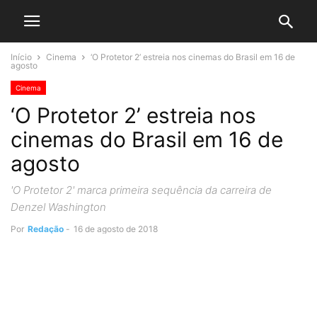
Início
Cinema
‘O Protetor 2’ estreia nos cinemas do Brasil em 16 de
agosto
Cinema
‘O Protetor 2’ estreia nos
cinemas do Brasil em 16 de
agosto
'O Protetor 2' marca primeira sequência da carreira de
Denzel Washington
Por
Redação
-
16 de agosto de 2018