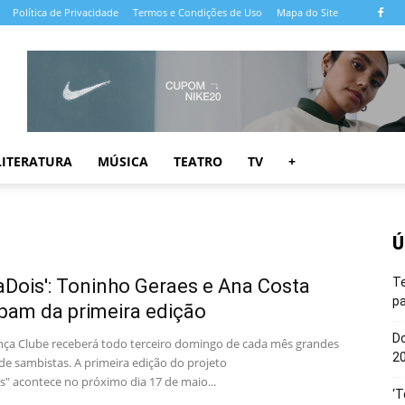
Política de Privacidade
Termos e Condições de Uso
Mapa do Site
LITERATURA
MÚSICA
TEATRO
TV
+
Ú
Dois': Toninho Geraes e Ana Costa
T
pa
ipam da primeira edição
Do
ça Clube receberá todo terceiro domingo de cada mês grandes
20
de sambistas. A primeira edição do projeto
" acontece no próximo dia 17 de maio...
‘T