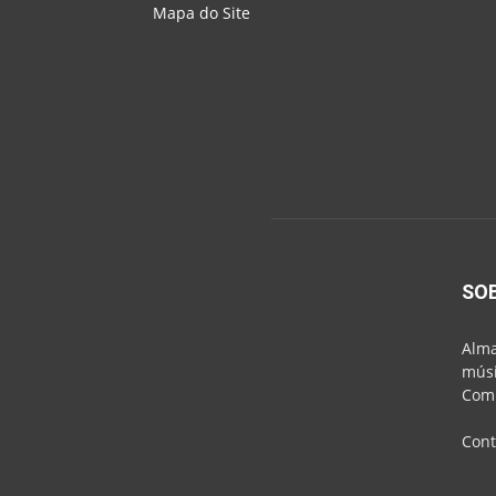
Mapa do Site
SO
Alma
músi
Comu
Cont