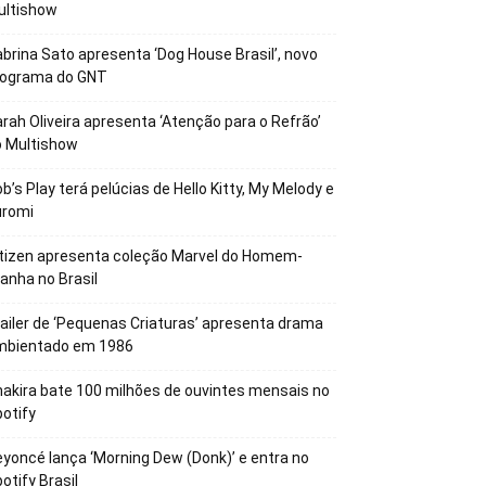
ultishow
brina Sato apresenta ‘Dog House Brasil’, novo
rograma do GNT
rah Oliveira apresenta ‘Atenção para o Refrão’
o Multishow
b’s Play terá pelúcias de Hello Kitty, My Melody e
uromi
tizen apresenta coleção Marvel do Homem-
anha no Brasil
ailer de ‘Pequenas Criaturas’ apresenta drama
mbientado em 1986
akira bate 100 milhões de ouvintes mensais no
otify
yoncé lança ‘Morning Dew (Donk)’ e entra no
otify Brasil