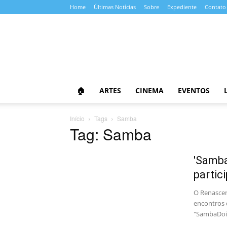
Home
Últimas Notícias
Sobre
Expediente
Contato
Almanaque
da
Cultura
🏠
ARTES
CINEMA
EVENTOS
Início
Tags
Samba
Tag: Samba
'Samba
partic
O Renascen
encontros 
"SambaDois