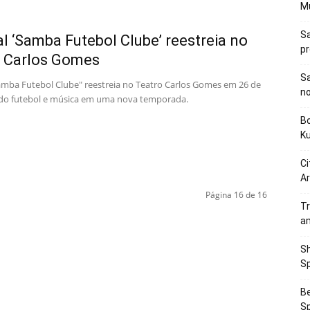
M
Sa
l ‘Samba Futebol Clube’ reestreia no
p
o Carlos Gomes
Sa
amba Futebol Clube" reestreia no Teatro Carlos Gomes em 26 de
n
ndo futebol e música em uma nova temporada.
Bo
K
Ci
Ar
Página 16 de 16
Tr
a
Sh
Sp
Be
Sp