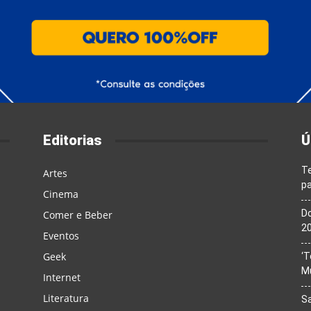
Editorias
Ú
T
Artes
pa
Cinema
Do
Comer e Beber
20
Eventos
Geek
‘T
M
Internet
Literatura
Sa