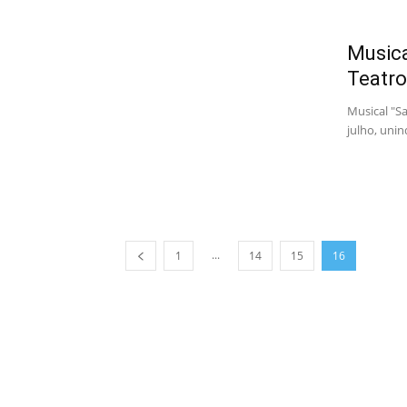
Musica
Teatr
Musical "S
julho, uni
...
1
14
15
16