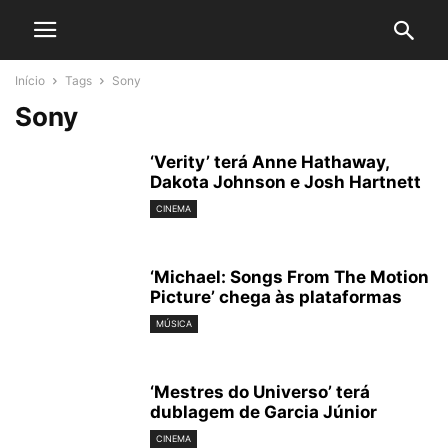
Início
Tags
Sony
Sony
‘Verity’ terá Anne Hathaway,
Dakota Johnson e Josh Hartnett
CINEMA
‘Michael: Songs From The Motion
Picture’ chega às plataformas
MÚSICA
‘Mestres do Universo’ terá
dublagem de Garcia Júnior
CINEMA