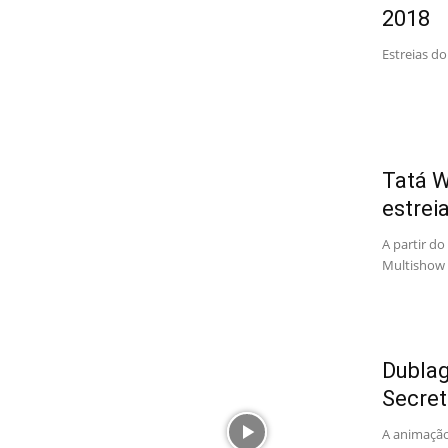
2018
Estreias do
Tatá W
estrei
A partir d
Multishow a
Dublag
Secret
A animação 