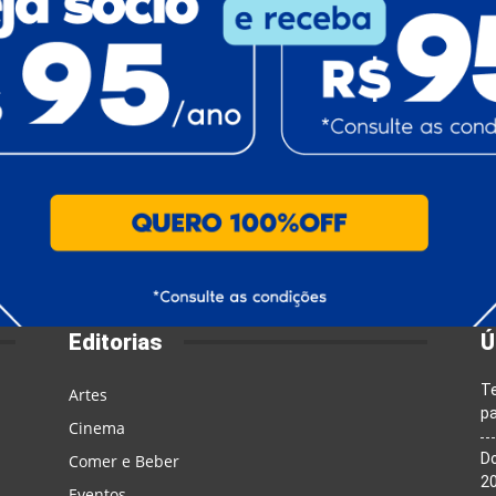
Editorias
Ú
T
Artes
pa
Cinema
Do
Comer e Beber
20
Eventos