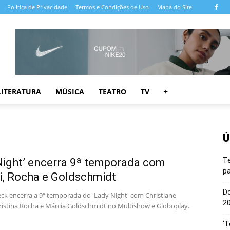
Política de Privacidade
Termos e Condições de Uso
Mapa do Site
LITERATURA
MÚSICA
TEATRO
TV
+
Ú
Night’ encerra 9ª temporada com
T
pa
i, Rocha e Goldschmidt
Do
ck encerra a 9ª temporada do 'Lady Night' com Christiane
20
hristina Rocha e Márcia Goldschmidt no Multishow e Globoplay.
‘T