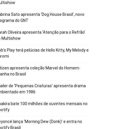
ultishow
brina Sato apresenta ‘Dog House Brasil’, novo
rograma do GNT
rah Oliveira apresenta ‘Atenção para o Refrão’
o Multishow
b’s Play terá pelúcias de Hello Kitty, My Melody e
uromi
tizen apresenta coleção Marvel do Homem-
anha no Brasil
ailer de ‘Pequenas Criaturas’ apresenta drama
mbientado em 1986
akira bate 100 milhões de ouvintes mensais no
otify
yoncé lança ‘Morning Dew (Donk)’ e entra no
otify Brasil