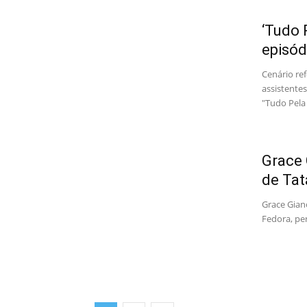
‘Tudo 
episód
Cenário re
assistente
"Tudo Pela 
Grace 
de Tat
Grace Gian
Fedora, pe