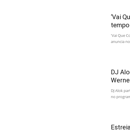
‘Vai Q
tempor
'Vai Que C
anuncia no
DJ Alok
Wernec
DJ Alok par
no program
Estrei