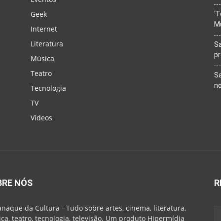
Geek
‘T
M
Internet
Literatura
Sa
p
Música
Teatro
Sa
n
Tecnologia
TV
Vídeos
BRE NÓS
R
naque da Cultura - Tudo sobre artes, cinema, literatura,
ca, teatro, tecnologia, televisão. Um produto Hipermídia