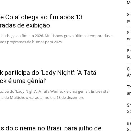
M
Sa
ue Cola’ chega ao fim após 13
p
adas de exibição
Sa
ola' chega ao fim em 2026. Multishow grava últimas temporadas e
n
vos programas de humor para 2025.
Bo
K
Ci
 participa do ‘Lady Night’: ‘A Tatá
Ar
k é uma gênia!’
Tr
ticipa do 'Lady Night': 'A Tatá Werneck é uma gênia!'. Entrevista
a
a do Multishow vai ao ar no dia 13 de dezembro
Sh
Sp
Be
as do cinema no Brasil para julho de
Sp