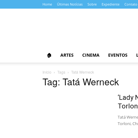
Home
Últimas Notícias
Sobre
Expediente
Contato
Almanaque
da
Cultura
🏠
ARTES
CINEMA
EVENTOS
Início
Tags
Tatá Werneck
Tag: Tatá Werneck
‘Lady 
Torlon
Tatá Werne
Torloni, C