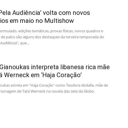
Pela Audiência’ volta com novos
ios em maio no Multishow
formulado, edições temáticas, provas físicas, novos quadros e
s de palco são alguns dos destaques da terceira temporada do
Audiência", que...
Gianoukas interpreta libanesa rica mãe
á Werneck em ‘Haja Coração’
oukas estreia em "Haja Coração" como Teodora Abdalla, mãe de
rsonagem de Tatá Werneck na novela das sete da Globo.