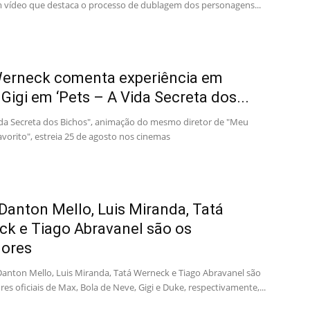
vídeo que destaca o processo de dublagem dos personagens...
Werneck comenta experiência em
 Gigi em ‘Pets – A Vida Secreta dos...
Vida Secreta dos Bichos", animação do mesmo diretor de "Meu
vorito", estreia 25 de agosto nos cinemas
: Danton Mello, Luis Miranda, Tatá
k e Tiago Abravanel são os
dores
Danton Mello, Luis Miranda, Tatá Werneck e Tiago Abravanel são
es oficiais de Max, Bola de Neve, Gigi e Duke, respectivamente,...