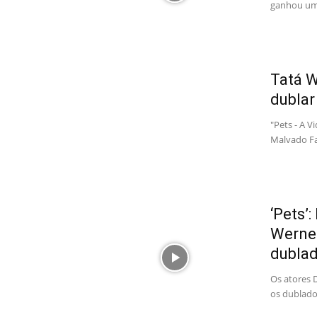
ganhou um 
Tatá 
dublar
"Pets - A 
Malvado Fa
‘Pets’
Wernec
dubla
Os atores 
os dublador