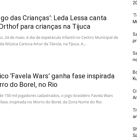
20
‘T
go das Crianças’: Leda Lessa canta
M
 Orthof para crianças na Tijuca
Sa
, 24 de maio, é dia de espetáculo infantil no Centro Municipal de
p
da Música Carioca Artur da Távola, na Tijuca. A...
Sa
n
Bo
co ‘Favela Wars’ ganha fase inspirada
K
ro do Borel, no Rio
Ci
e 150 mil jogadores cadastrados, o jogo brasileiro Favela Wars
Ar
fase, inspirada no Morro do Borel, da Zona Norte do Rio.
Tr
a
Sh
Sp