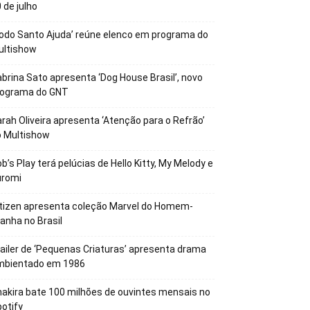
 de julho
odo Santo Ajuda’ reúne elenco em programa do
ultishow
brina Sato apresenta ‘Dog House Brasil’, novo
rograma do GNT
rah Oliveira apresenta ‘Atenção para o Refrão’
o Multishow
b’s Play terá pelúcias de Hello Kitty, My Melody e
uromi
tizen apresenta coleção Marvel do Homem-
anha no Brasil
ailer de ‘Pequenas Criaturas’ apresenta drama
mbientado em 1986
akira bate 100 milhões de ouvintes mensais no
otify