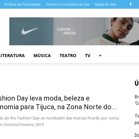
Política de Privacidade
Termos e Condições de Uso
Mapa do Site
LITERATURA
MÚSICA
TEATRO
TV
+
Ú
shion Day leva moda, beleza e
Br
‘C
nomia para Tijuca, na Zona Norte do...
T
ão do Rio Fashion Day as novidades das marcas ficarão por conta
pa
es Outono/Inverno 2015
Do