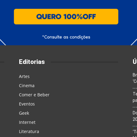
Editorias
Ú
Br
Artes
‘C
Cinema
T
Comer e Beber
pa
Eventos
Geek
Do
20
Internet
Literatura
‘T