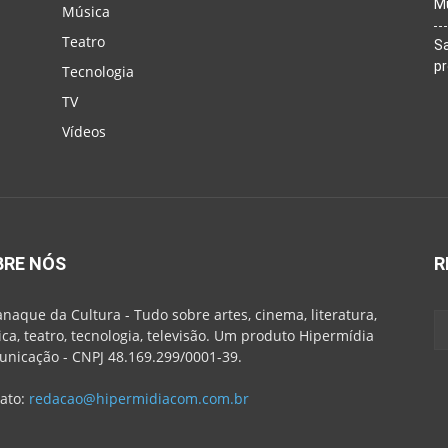
M
Música
Teatro
Sa
p
Tecnologia
TV
Vídeos
BRE NÓS
R
naque da Cultura - Tudo sobre artes, cinema, literatura,
ca, teatro, tecnologia, televisão. Um produto Hipermídia
nicação - CNPJ 48.169.299/0001-39.
ato:
redacao@hipermidiacom.com.br