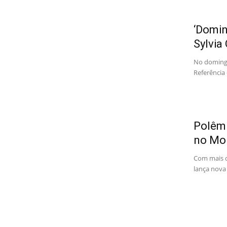
‘Domin
Sylvia
No domingo
Referência 
Polêmi
no Mor
Com mais d
lança nova 