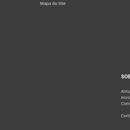
Mapa do Site
SO
Alma
músi
Comu
Cont