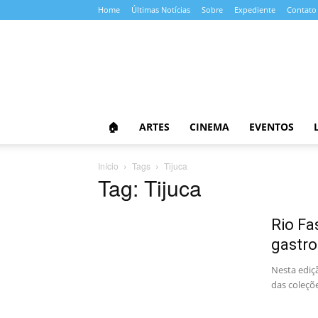
Home
Últimas Notícias
Sobre
Expediente
Contato
Almanaque
da
Cultura
🏠
ARTES
CINEMA
EVENTOS
Início
Tags
Tijuca
Tag: Tijuca
Rio Fa
gastro
Nesta ediç
das coleçõ