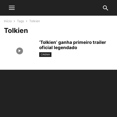
Início
Tags
Tolkien
Tolkien
‘Tolkien’ ganha primeiro trailer
oficial legendado
CINEMA