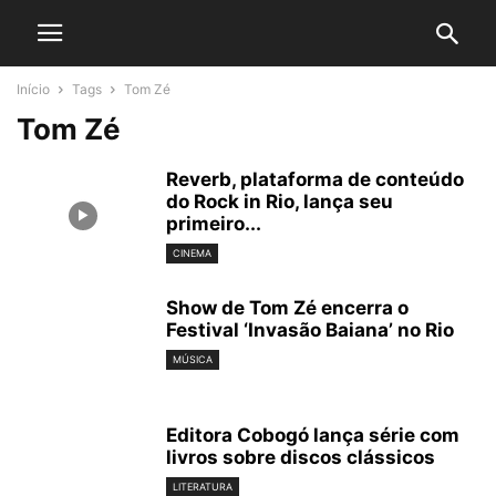
Início
Tags
Tom Zé
Tom Zé
Reverb, plataforma de conteúdo
do Rock in Rio, lança seu
primeiro...
CINEMA
Show de Tom Zé encerra o
Festival ‘Invasão Baiana’ no Rio
MÚSICA
Editora Cobogó lança série com
livros sobre discos clássicos
LITERATURA