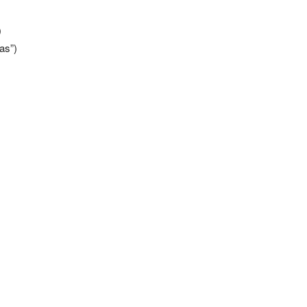
)
as”)