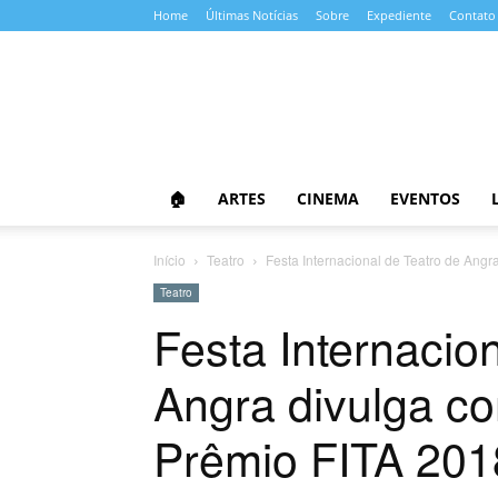
Home
Últimas Notícias
Sobre
Expediente
Contato
Almanaque
da
Cultura
🏠
ARTES
CINEMA
EVENTOS
Início
Teatro
Festa Internacional de Teatro de Angr
Teatro
Festa Internacio
Angra divulga co
Prêmio FITA 201