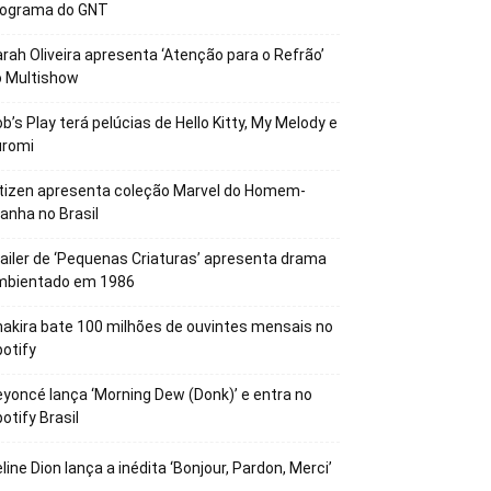
rograma do GNT
rah Oliveira apresenta ‘Atenção para o Refrão’
o Multishow
b’s Play terá pelúcias de Hello Kitty, My Melody e
uromi
tizen apresenta coleção Marvel do Homem-
anha no Brasil
ailer de ‘Pequenas Criaturas’ apresenta drama
mbientado em 1986
akira bate 100 milhões de ouvintes mensais no
otify
yoncé lança ‘Morning Dew (Donk)’ e entra no
otify Brasil
line Dion lança a inédita ‘Bonjour, Pardon, Merci’