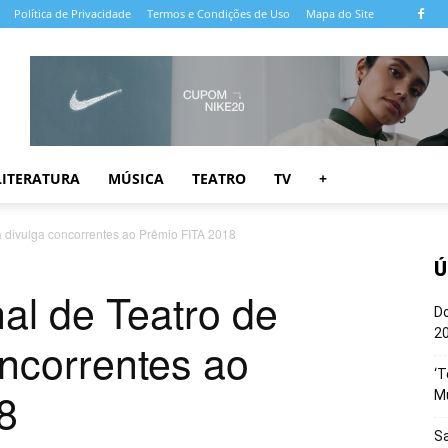
Política de Privacidade
Termos e Condições de Uso
Mapa do Site
LITERATURA
MÚSICA
TEATRO
TV
+
a divulga concorrentes ao Prêmio FITA 2018
Ú
nal de Teatro de
Do
20
ncorrentes ao
‘T
8
M
Sa