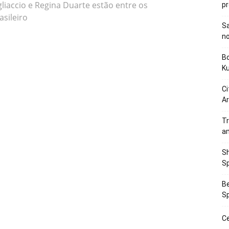
gliaccio e Regina Duarte estão entre os
p
asileiro
Sa
n
Bo
K
Ci
Ar
Tr
a
Sh
Sp
Be
Sp
Ce