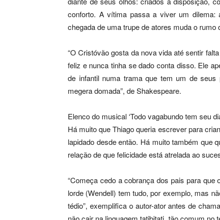
diante de seus olhos: criados à disposição, 
conforto. A vítima passa a viver um dilema:
chegada de uma trupe de atores muda o rumo d
“O Cristóvão gosta da nova vida até sentir falta
feliz e nunca tinha se dado conta disso. Ele ap
de infantil numa trama que tem um de seus pi
megera domada”, de Shakespeare.
Elenco do musical ‘Todo vagabundo tem seu dia 
Há muito que Thiago queria escrever para cri
lapidado desde então. Há muito também que qu
relação de que felicidade está atrelada ao suce
“Começa cedo a cobrança dos pais para que os
lorde (Wendell) tem tudo, por exemplo, mas não
tédio”, exemplifica o autor-ator antes de ch
não cair na linguagem tatibitati, tão comum no t