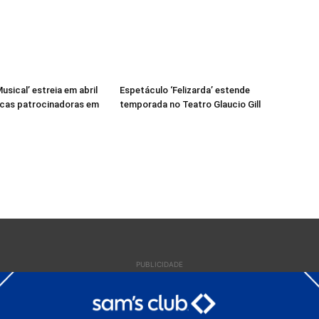
usical’ estreia em abril
Espetáculo ‘Felizarda’ estende
cas patrocinadoras em
temporada no Teatro Glaucio Gill
PUBLICIDADE