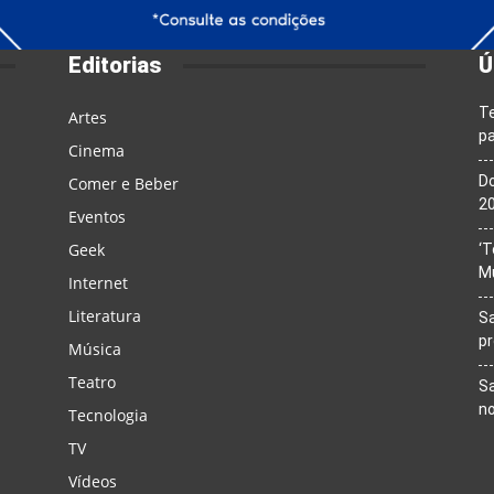
Editorias
Ú
T
Artes
pa
Cinema
Do
Comer e Beber
20
Eventos
Geek
‘T
M
Internet
Literatura
Sa
p
Música
Teatro
Sa
n
Tecnologia
TV
Vídeos