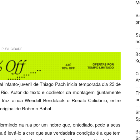
M
Sa
p
Sa
n
PUBLICIDADE
Bo
K
Ci
Ar
l infanto-juvenil de Thiago Pach inicia temporada dia 23 de
Rio. Autor do texto e codiretor da montagem (juntamente
Tr
 traz ainda Wendell Bendelack e Renata Celidônio, entre
a
original de Roberto Bahal.
Sh
Sp
 dormindo na rua por um nobre que, entediado, pede a seus
Be
ia é levá-lo a crer que sua verdadeira condição é a que tem
Sp