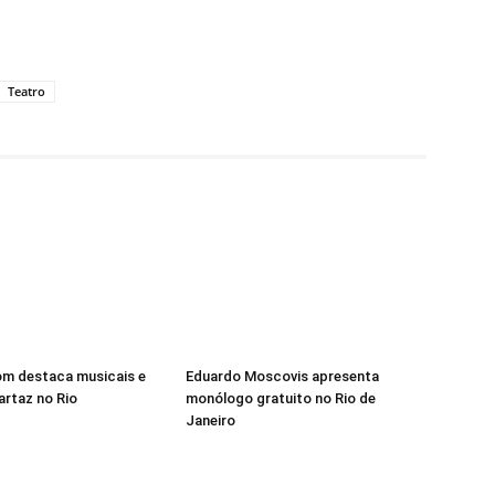
Teatro
om destaca musicais e
Eduardo Moscovis apresenta
rtaz no Rio
monólogo gratuito no Rio de
Janeiro