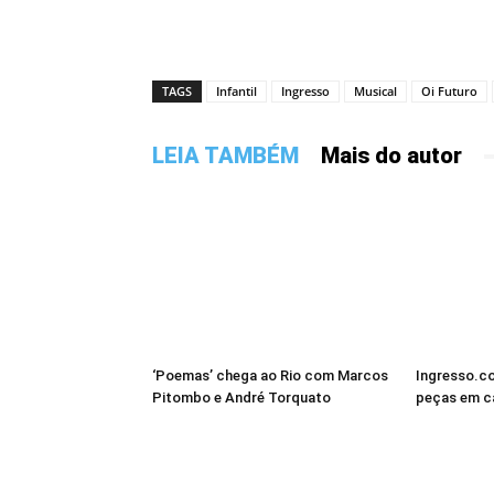
TAGS
Infantil
Ingresso
Musical
Oi Futuro
LEIA TAMBÉM
Mais do autor
‘Poemas’ chega ao Rio com Marcos
Ingresso.c
Pitombo e André Torquato
peças em ca