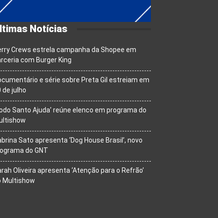
ltimas Notícias
erry Crews estrela campanha da Shopee em
rceria com Burger King
cumentário e série sobre Preta Gil estreiam em
 de julho
odo Santo Ajuda’ reúne elenco em programa do
ultishow
brina Sato apresenta ‘Dog House Brasil’, novo
rograma do GNT
rah Oliveira apresenta ‘Atenção para o Refrão’
o Multishow