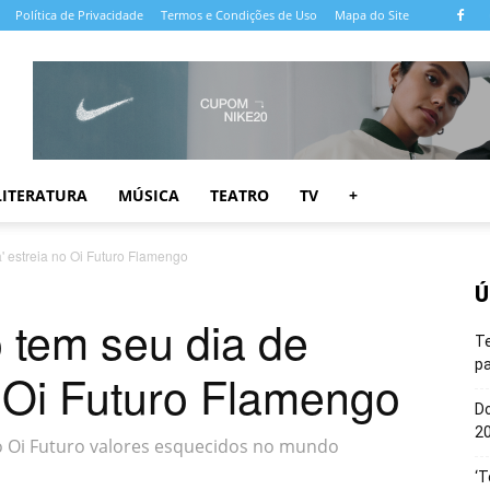
Política de Privacidade
Termos e Condições de Uso
Mapa do Site
LITERATURA
MÚSICA
TEATRO
TV
+
' estreia no Oi Futuro Flamengo
Ú
 tem seu dia de
T
pa
no Oi Futuro Flamengo
Do
20
 ao Oi Futuro valores esquecidos no mundo
‘T