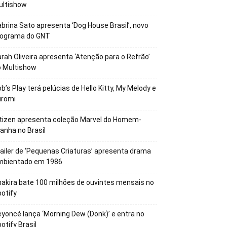
ultishow
brina Sato apresenta ‘Dog House Brasil’, novo
rograma do GNT
rah Oliveira apresenta ‘Atenção para o Refrão’
o Multishow
b’s Play terá pelúcias de Hello Kitty, My Melody e
uromi
tizen apresenta coleção Marvel do Homem-
anha no Brasil
ailer de ‘Pequenas Criaturas’ apresenta drama
mbientado em 1986
akira bate 100 milhões de ouvintes mensais no
otify
yoncé lança ‘Morning Dew (Donk)’ e entra no
otify Brasil