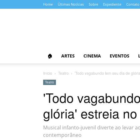
Home
Últimas Notícias
Sobre
Expediente
Contato
Almanaque
da
Cultura
🏠
ARTES
CINEMA
EVENTOS
Início
Teatro
'Todo vagabundo tem seu dia de glória
Teatro
'Todo vagabundo
glória' estreia 
Musical infanto-juvenil diverte ao levar
contemporâneo