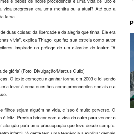
comes e bebes de nobre procedência e uma vida de luxo e
 a vida pregressa era uma mentira ou a atual? Até que a
a farsa.
P
 de duas coisas: da liberdade e da alegria que tinha. Ele era
enas vivia”, explica Thiago, que faz sua estreia como autor
lares inspirado no prólogo de um clássico do teatro: “A
de glória’ (Foto: Divulgação/Marcus Gullo)
anças. O texto começou a ganhar forma em 2003 e foi sendo
eria levar à cena questões como preconceitos sociais e a
sso.
 filhos sejam alguém na vida, e isso é muito perverso. O
 é feliz. Precisa brincar com a vida do outro para vencer o
amar atenção para uma preocupação que teve desde sempre:
eatro infantil: “A gente tem uma tendência a explicar demais