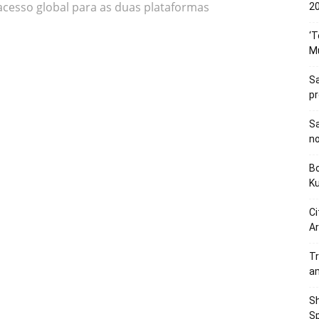
 acesso global para as duas plataformas
20
‘T
M
Sa
p
Sa
n
Bo
K
Ci
Ar
Tr
a
Sh
Sp