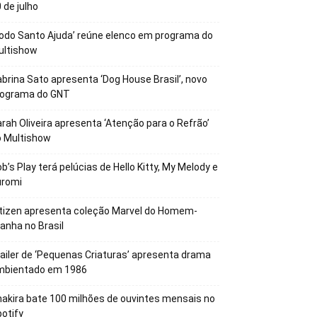
 de julho
odo Santo Ajuda’ reúne elenco em programa do
ultishow
brina Sato apresenta ‘Dog House Brasil’, novo
rograma do GNT
rah Oliveira apresenta ‘Atenção para o Refrão’
o Multishow
b’s Play terá pelúcias de Hello Kitty, My Melody e
uromi
tizen apresenta coleção Marvel do Homem-
anha no Brasil
ailer de ‘Pequenas Criaturas’ apresenta drama
mbientado em 1986
akira bate 100 milhões de ouvintes mensais no
otify