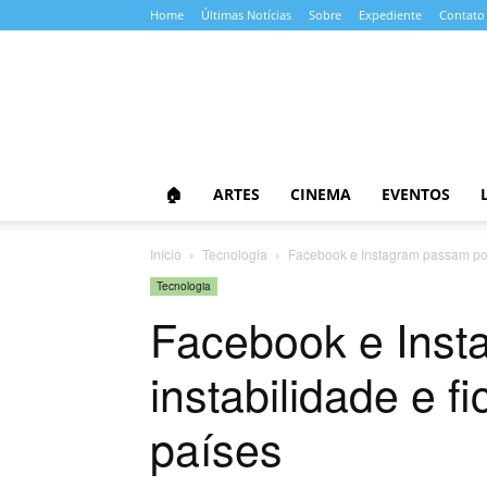
Home
Últimas Notícias
Sobre
Expediente
Contato
Almanaque
da
Cultura
🏠
ARTES
CINEMA
EVENTOS
Início
Tecnologia
Facebook e Instagram passam por i
Tecnologia
Facebook e Inst
instabilidade e f
países