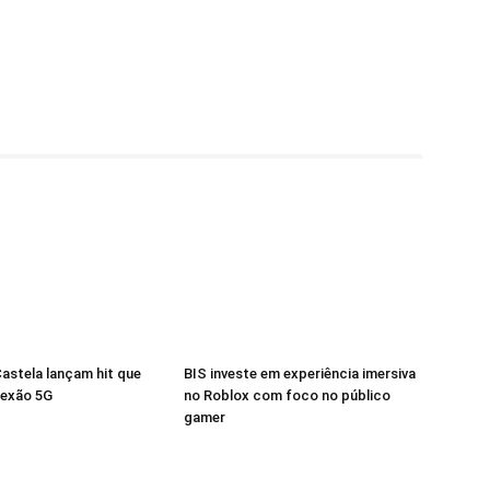
Castela lançam hit que
BIS investe em experiência imersiva
nexão 5G
no Roblox com foco no público
gamer