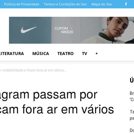
Política de Privacidade
Termos e Condições de Uso
Mapa do Site
LITERATURA
MÚSICA
TEATRO
TV
+
nstabilidade e ficam fora ar em vários...
Ú
agram passam por
Br
‘C
icam fora ar em vários
T
pa
Do