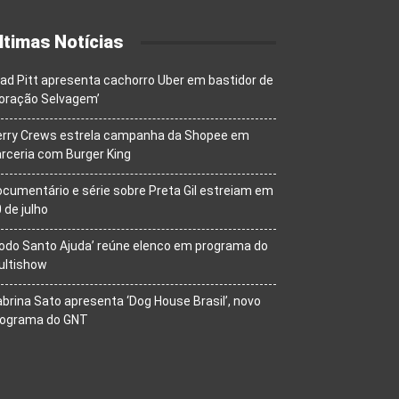
ltimas Notícias
ad Pitt apresenta cachorro Uber em bastidor de
oração Selvagem’
erry Crews estrela campanha da Shopee em
rceria com Burger King
cumentário e série sobre Preta Gil estreiam em
 de julho
odo Santo Ajuda’ reúne elenco em programa do
ultishow
brina Sato apresenta ‘Dog House Brasil’, novo
rograma do GNT