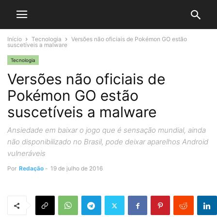
Início
Tecnologia
Versões não oficiais de Pokémon GO estão
suscetíveis a malware
Tecnologia
Versões não oficiais de
Pokémon GO estão
suscetíveis a malware
Ansiedade em baixar o jogo que é sensação mundial, ainda
não disponibilizado no Brasil, pode deixar aparelhos Android
vulneráveis
Por
Redação
-
19 de julho de 2016