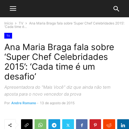
Início
TV
Ana Maria Braga fala sobre ‘Super Chef Celebridades 2015’:
‘Cada time é...
TV
Ana Maria Braga fala sobre
‘Super Chef Celebridades
2015’: ‘Cada time é um
desafio’
Apresentadora do "Mais Você" diz que ainda não tem
aposta para o novo vencedor da prova
Por
Andre Romano
-
13 de agosto de 2015