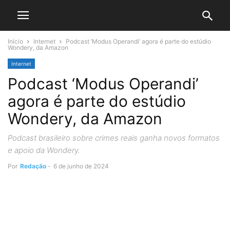
Início
Internet
Podcast ‘Modus Operandi’ agora é parte do estúdio
Wondery, da Amazon
Internet
Podcast ‘Modus Operandi’
agora é parte do estúdio
Wondery, da Amazon
Podcast brasileiro sobre crimes reais ganha novos formatos
e apoio da Wondery.
Por
Redação
-
6 de junho de 2024