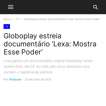
Início
TV
Globoplay estreia documentário ‘Lexa: Mostra Esse Poder’
TV
Globoplay estreia
documentário ‘Lexa: Mostra
Esse Poder’
Lexa ganha um documentário original Globoplay nesta
quinta-feira, dia 24. Ao todo são cinco episódios que
contam a trajetória da cantora.
Por
Redação
-
24 de junho de 2021