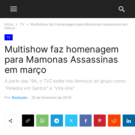
Início
TV
Multishow faz homenagem para Mamonas Assassinas em
março
TV
Multishow faz homenagem
para Mamonas Assassinas
em março
A partir das 19h, o TVZ exibe hits famosos do grupo como
"Pelados em Santos" e "Vira-Vira"
Por
Redação
-
25 de fevereiro de 2016