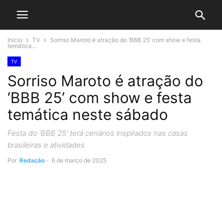
Início
TV
Sorriso Maroto é atração do ‘BBB 25’ com show e festa
temática...
TV
Sorriso Maroto é atração do
‘BBB 25’ com show e festa
temática neste sábado
Festa do 'BBB 25' terá cenários inspirados nas casas
brasileiras e atividades
Por
Redação
-
6 de março de 2025