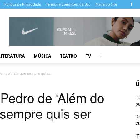
Política de Privacidade
Termos e Condições de Uso
Mapa do Site
LITERATURA
MÚSICA
TEATRO
TV
+
empo’, fala que sempre quis...
Ú
 Pedro de ‘Além do
T
pa
 sempre quis ser
Do
20
‘T