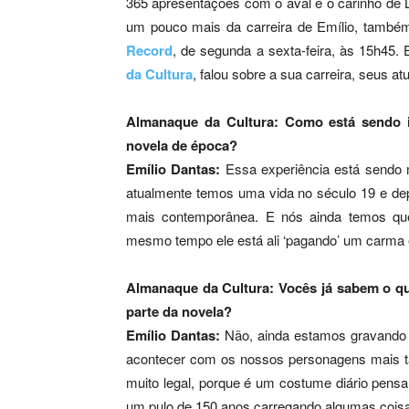
365 apresentações com o aval e o carinho de
um pouco mais da carreira de Emílio, também
Record
, de segunda a sexta-feira, às 15h45.
da Cultura
, falou sobre a sua carreira, seus at
Almanaque da Cultura: Como está sendo i
novela de época?
Emílio Dantas:
Essa experiência está sendo 
atualmente temos uma vida no século 19 e de
mais contemporânea. E nós ainda temos qu
mesmo tempo ele está ali ‘pagando’ um carma 
Almanaque da Cultura: Vocês já sabem o q
parte da novela?
Emílio Dantas:
Não, ainda estamos gravando 
acontecer com os nossos personagens mais ta
muito legal, porque é um costume diário pensar
um pulo de 150 anos carregando algumas coisa