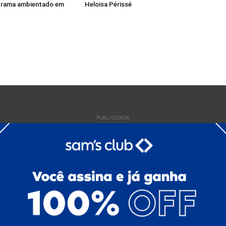
drama ambientado em
Heloisa Périssé
PUBLICIDADE