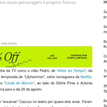
 seus atuais personagens e projetos futuros
M
Sa
p
Sa
n
Bo
PUBLICIDADE
K
Ci
Ar
inha da TV como o vilão Pedro, de “
Além do Tempo
“, da
Tr
ra temporada de “Lilyhammer”, série norueguesa da
Netflix
,
a
me “
Linda de Morrer
“, ao lado de Glória Pires e Antonia
Sh
ma para o dia 20 de agosto.
Sp
Be
o ao “encarnar” Cazuza no teatro por quase dois anos. Foram
Sp