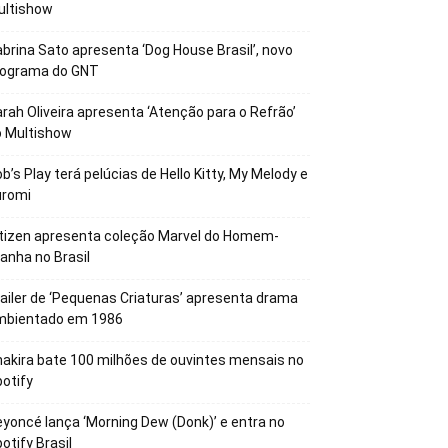
ultishow
brina Sato apresenta ‘Dog House Brasil’, novo
rograma do GNT
rah Oliveira apresenta ‘Atenção para o Refrão’
o Multishow
b’s Play terá pelúcias de Hello Kitty, My Melody e
uromi
tizen apresenta coleção Marvel do Homem-
anha no Brasil
ailer de ‘Pequenas Criaturas’ apresenta drama
mbientado em 1986
akira bate 100 milhões de ouvintes mensais no
otify
yoncé lança ‘Morning Dew (Donk)’ e entra no
otify Brasil