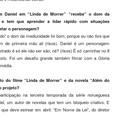
m Daniel em “Linda de Morrer” “recebe” o dom da
 e tem que aprender a lidar rápido com situações
retar o personagem?
o” o dom da mediunidade foi bom, porque eu não tive que
om de primeira mão ali (risos). Daniel é um personagem
ustrado é só ele não ser são, né? (risos) É só caminhar no 8
líbrio. Foi um desafio grande também filmar com a Gloria
omédia.
o do filme “Linda de Morrer” e da novela “Além do
o projeto?
rticipação na terceira temporada da série norueguesa
riel, um autor de novelas que tem um bloqueio criativo. E
que deve estrear em abril: “Em Nome da Lei”, do diretor