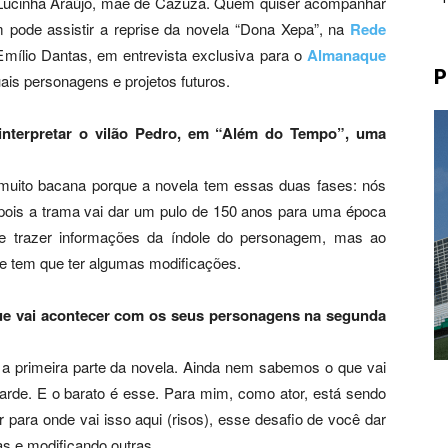
 Lucinha Araújo, mãe de Cazuza. Quem quiser acompanhar
 pode assistir a reprise da novela “Dona Xepa”, na
Rede
 Emílio Dantas, em entrevista exclusiva para o
Almanaque
P
uais personagens e projetos futuros.
nterpretar o vilão Pedro, em “Além do Tempo”, uma
muito bacana porque a novela tem essas duas fases: nós
pois a trama vai dar um pulo de 150 anos para uma época
e trazer informações da índole do personagem, mas ao
e tem que ter algumas modificações.
ue vai acontecer com os seus personagens na segunda
a primeira parte da novela. Ainda nem sabemos o que vai
rde. E o barato é esse. Para mim, como ator, está sendo
 para onde vai isso aqui (risos), esse desafio de você dar
s e modificando outras.