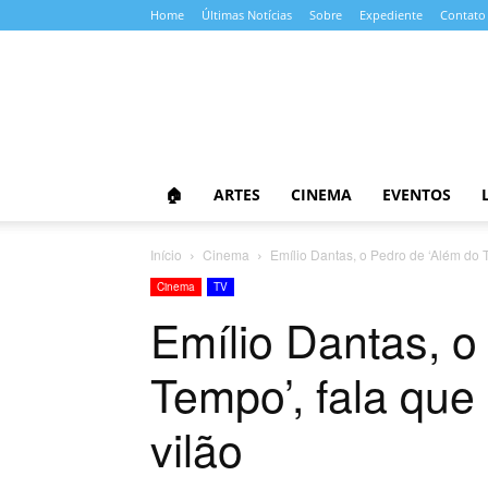
Home
Últimas Notícias
Sobre
Expediente
Contato
Almanaque
da
Cultura
🏠
ARTES
CINEMA
EVENTOS
Início
Cinema
Emílio Dantas, o Pedro de ‘Além do T
Cinema
TV
Emílio Dantas, o
Tempo’, fala que
vilão