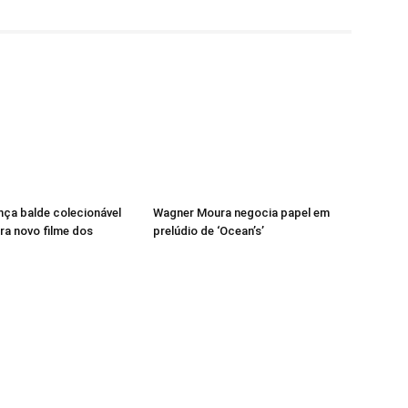
ança balde colecionável
Wagner Moura negocia papel em
ra novo filme dos
prelúdio de ‘Ocean’s’