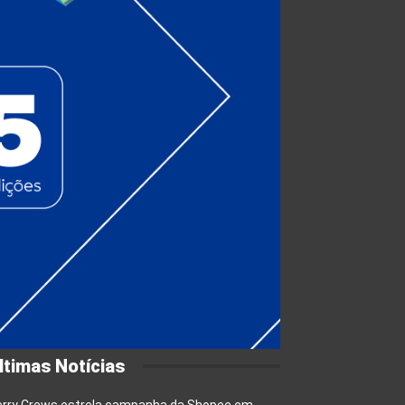
ltimas Notícias
erry Crews estrela campanha da Shopee em