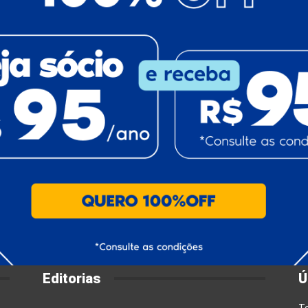
Editorias
Ú
T