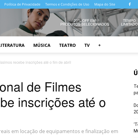
Política de Privacidade
Termos e Condições de Uso
Mapa do Site
LITERATURA
MÚSICA
TEATRO
TV
+
íssimos recebe inscrições até o fim de abril
Ú
ional de Filmes
T
pa
be inscrições até o
Do
20
‘T
reais em locação de equipamentos e finalização em
M