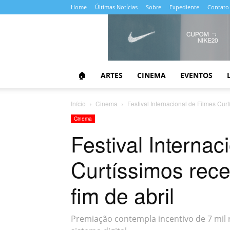
Home
Últimas Notícias
Sobre
Expediente
Contato
Almanaque
da
Cultura
🏠
ARTES
CINEMA
EVENTOS
Início
Cinema
Festival Internacional de Filmes Curt
Cinema
Festival Internac
Curtíssimos rece
fim de abril
Premiação contempla incentivo de 7 mil 