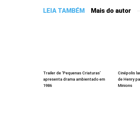
LEIA TAMBÉM
Mais do autor
Trailer de ‘Pequenas Criaturas’
Cinépolis l
apresenta drama ambientado em
de Henry pa
1986
Minions