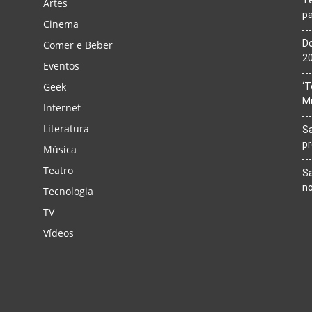
Artes
pa
Cinema
Do
Comer e Beber
20
Eventos
Geek
‘T
M
Internet
Literatura
Sa
p
Música
Teatro
Sa
n
Tecnologia
TV
Vídeos