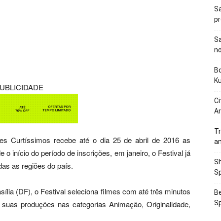
Sa
p
Sa
n
Bo
K
UBLICIDADE
Ci
Ar
Tr
mes Curtíssimos recebe até o dia 25 de abril de 2016 as
a
 o início do período de inscrições, em janeiro, o Festival já
Sh
as as regiões do país.
Sp
ília (DF), o Festival seleciona filmes com até três minutos
Be
 suas produções nas categorias Animação, Originalidade,
Sp