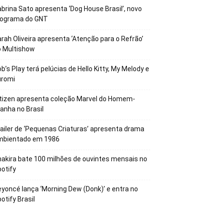
brina Sato apresenta ‘Dog House Brasil’, novo
rograma do GNT
rah Oliveira apresenta ‘Atenção para o Refrão’
o Multishow
b’s Play terá pelúcias de Hello Kitty, My Melody e
uromi
tizen apresenta coleção Marvel do Homem-
anha no Brasil
ailer de ‘Pequenas Criaturas’ apresenta drama
mbientado em 1986
akira bate 100 milhões de ouvintes mensais no
otify
yoncé lança ‘Morning Dew (Donk)’ e entra no
otify Brasil