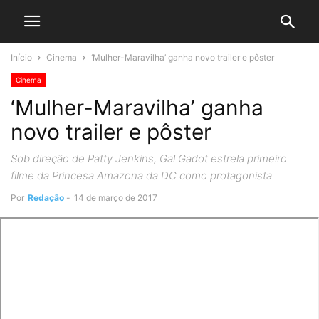
Início
Cinema
‘Mulher-Maravilha’ ganha novo trailer e pôster
Cinema
‘Mulher-Maravilha’ ganha
novo trailer e pôster
Sob direção de Patty Jenkins, Gal Gadot estrela primeiro
filme da Princesa Amazona da DC como protagonista
Por
Redação
-
14 de março de 2017