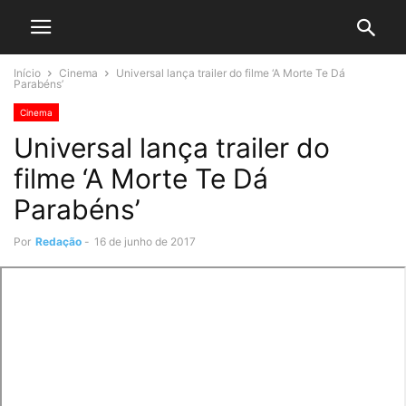
Início
Cinema
Universal lança trailer do filme ‘A Morte Te Dá
Parabéns’
Cinema
Universal lança trailer do
filme ‘A Morte Te Dá
Parabéns’
Por
Redação
-
16 de junho de 2017