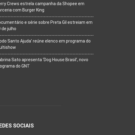
erry Crews estrela campanha da Shopee em
rceria com Burger King
cumentário e série sobre Preta Gil estreiam em
 de julho
odo Santo Ajuda’ reúne elenco em programa do
ultishow
brina Sato apresenta ‘Dog House Brasil’, novo
rograma do GNT
EDES SOCIAIS