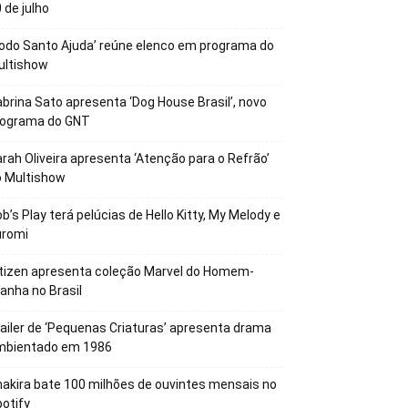
 de julho
odo Santo Ajuda’ reúne elenco em programa do
ultishow
brina Sato apresenta ‘Dog House Brasil’, novo
rograma do GNT
rah Oliveira apresenta ‘Atenção para o Refrão’
o Multishow
b’s Play terá pelúcias de Hello Kitty, My Melody e
uromi
tizen apresenta coleção Marvel do Homem-
anha no Brasil
ailer de ‘Pequenas Criaturas’ apresenta drama
mbientado em 1986
akira bate 100 milhões de ouvintes mensais no
otify