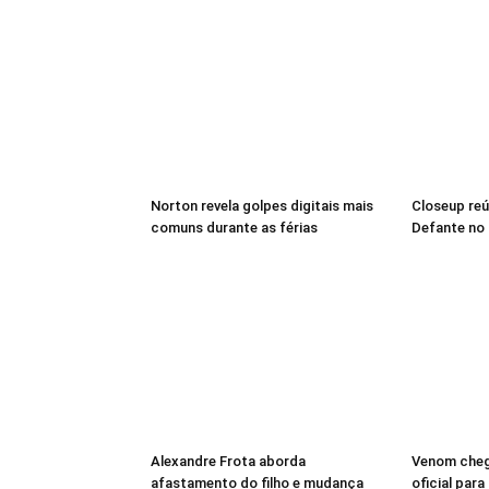
Norton revela golpes digitais mais
Closeup reú
comuns durante as férias
Defante no 
Alexandre Frota aborda
Venom cheg
afastamento do filho e mudança
oficial par