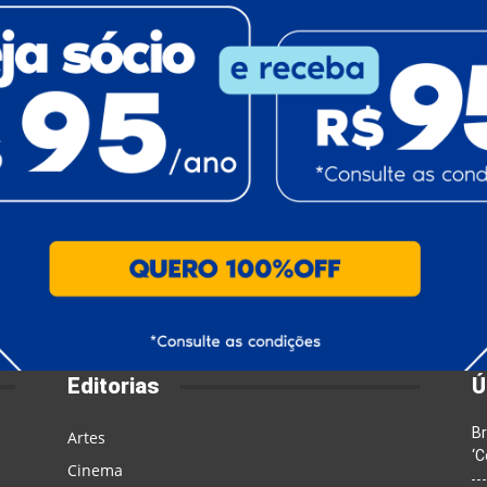
Editorias
Ú
Br
Artes
‘C
Cinema