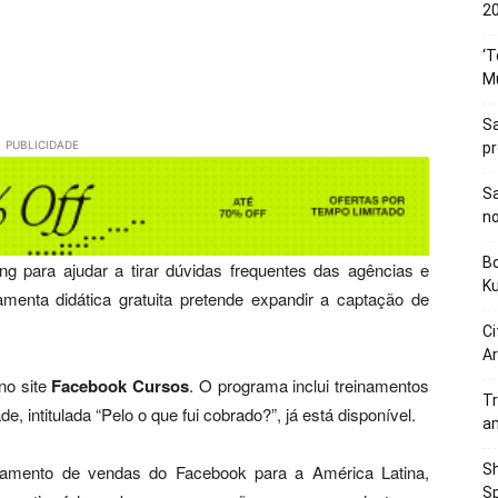
20
‘T
M
Sa
PUBLICIDADE
p
Sa
n
Bo
g para ajudar a tirar dúvidas frequentes das agências e
K
menta didática gratuita pretende expandir a captação de
Ci
Ar
no site
Facebook Cursos
. O programa inclui treinamentos
Tr
, intitulada “Pelo o que fui cobrado?”, já está disponível.
a
Sh
reinamento de vendas do Facebook para a América Latina,
Sp