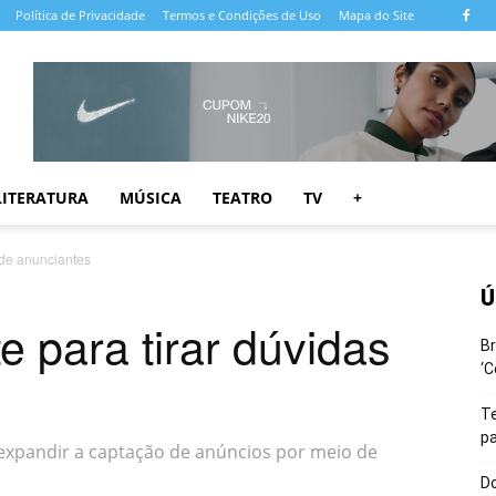
Política de Privacidade
Termos e Condições de Uso
Mapa do Site
LITERATURA
MÚSICA
TEATRO
TV
+
s de anunciantes
Ú
e para tirar dúvidas
Br
‘C
T
pa
 expandir a captação de anúncios por meio de
Do