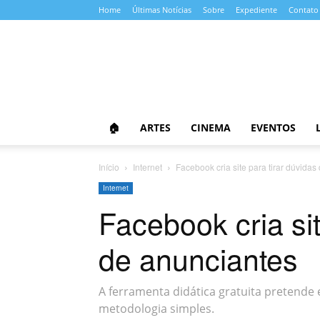
Home
Últimas Notícias
Sobre
Expediente
Contato
Almanaque
da
Cultura
🏠
ARTES
CINEMA
EVENTOS
Início
Internet
Facebook cria site para tirar dúvida
Internet
Facebook cria sit
de anunciantes
A ferramenta didática gratuita pretende
metodologia simples.