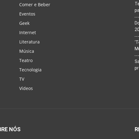
T
Comer e Beber
pa
Eventos
Geek
Do
20
Internet
Literatura
‘T
M
Música
Teatro
Sa
p
Tecnologia
TV
Vídeos
BRE NÓS
R