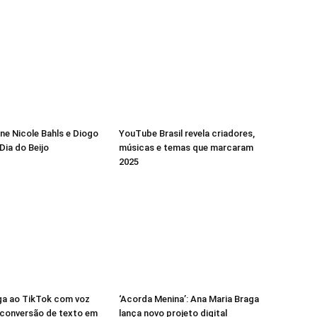
ne Nicole Bahls e Diogo
YouTube Brasil revela criadores,
Dia do Beijo
músicas e temas que marcaram
2025
a ao TikTok com voz
‘Acorda Menina’: Ana Maria Braga
a conversão de texto em
lança novo projeto digital