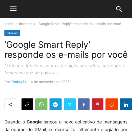
Início
Internet
‘Google Smart Reply’ responde os e-mails por você
Internet
‘Google Smart Reply’
responde os e-mails por você
O recurso funciona como a predição de textos, mas sugere
frases em vez de palavras
Por
Redação
-
4 de novembro de 2015
Quando o
Google
lançou o novo aplicativo de mensagens
da equipe do GMail, o recurso foi altamente elogiado por