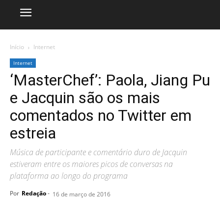
Início
Internet
Internet
‘MasterChef’: Paola, Jiang Pu
e Jacquin são os mais
comentados no Twitter em
estreia
Música de participante e comentário duro de Jacquin
estiveram entre os maiores picos de conversas na
plataforma ao longo do programa
Por
Redação
-
16 de março de 2016