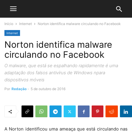
Início
Internet
Norton identifica malware circulando no Facebook
Internet
Norton identifica malware
circulando no Facebook
O malware, que está se espalhando rapidamente é uma
adaptação dos falsos antivírus de Windows npara
dispositivos móveis
Por
Redação
-
5 de outubro de 2016
A Norton identificou uma ameaça que está circulando nas