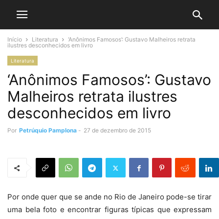
Início
Literatura
‘Anônimos Famosos’: Gustavo Malheiros retrata
ilustres desconhecidos em livro
Literatura
‘Anônimos Famosos’: Gustavo
Malheiros retrata ilustres
desconhecidos em livro
Por
Petrúquio Pamplona
-
27 de dezembro de 2015
Por onde quer que se ande no Rio de Janeiro pode-se tirar
uma bela foto e encontrar figuras típicas que expressam