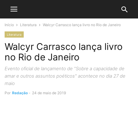
Início
Literatura
Walcyr Carrasco lança livro no Rio de Janeiro
Literatura
Walcyr Carrasco lança livro
no Rio de Janeiro
Evento oficial de lançamento de "Sobre a capacidade de
amar e outros assuntos poéticos" acontece no dia 27 de
maio
Por
Redação
-
24 de maio de 2019