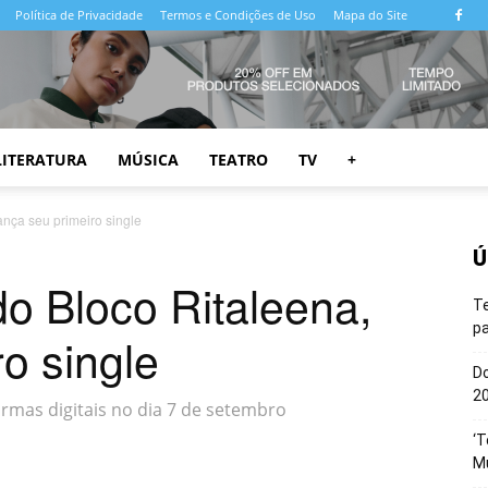
Política de Privacidade
Termos e Condições de Uso
Mapa do Site
LITERATURA
MÚSICA
TEATRO
TV
+
ança seu primeiro single
Ú
do Bloco Ritaleena,
T
pa
ro single
Do
20
rmas digitais no dia 7 de setembro
‘T
M