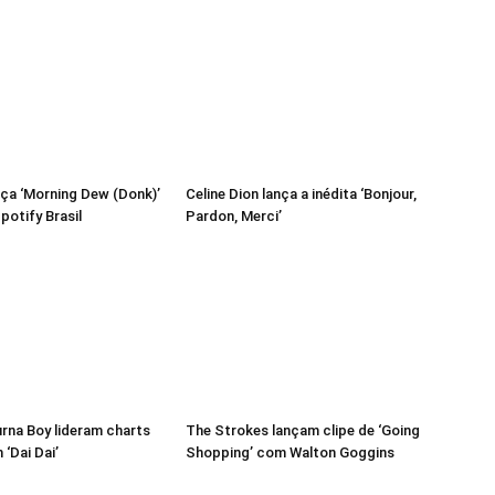
ça ‘Morning Dew (Donk)’
Celine Dion lança a inédita ‘Bonjour,
potify Brasil
Pardon, Merci’
urna Boy lideram charts
The Strokes lançam clipe de ‘Going
‘Dai Dai’
Shopping’ com Walton Goggins