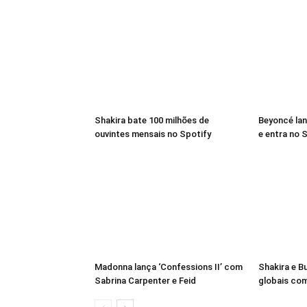
Shakira bate 100 milhões de
Beyoncé lan
ouvintes mensais no Spotify
e entra no S
Madonna lança ‘Confessions II’ com
Shakira e B
Sabrina Carpenter e Feid
globais com 