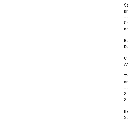
Sa
p
Sa
n
Bo
K
Ci
Ar
Tr
a
Sh
Sp
Be
Sp