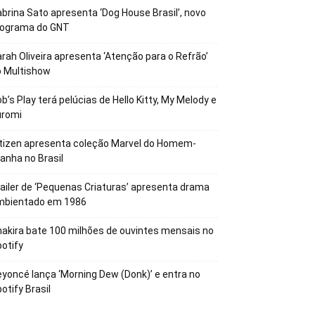
brina Sato apresenta ‘Dog House Brasil’, novo
rograma do GNT
rah Oliveira apresenta ‘Atenção para o Refrão’
o Multishow
b’s Play terá pelúcias de Hello Kitty, My Melody e
uromi
tizen apresenta coleção Marvel do Homem-
anha no Brasil
ailer de ‘Pequenas Criaturas’ apresenta drama
mbientado em 1986
akira bate 100 milhões de ouvintes mensais no
otify
yoncé lança ‘Morning Dew (Donk)’ e entra no
otify Brasil