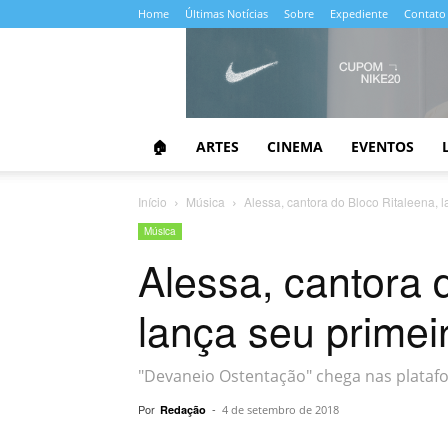
Home
Últimas Notícias
Sobre
Expediente
Contato
Almanaque
da
Cultura
🏠
ARTES
CINEMA
EVENTOS
Início
Música
Alessa, cantora do Bloco Ritaleena, l
Música
Alessa, cantora 
lança seu primei
"Devaneio Ostentação" chega nas platafo
Por
-
Redação
4 de setembro de 2018