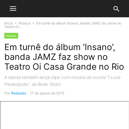
Início
Música
Em turnê do álbum ‘Insano’, banda JAMZ faz show no
Teatro Oi...
Música
Em turnê do álbum ‘Insano’,
banda JAMZ faz show no
Teatro Oi Casa Grande no Rio
A banda também lança clipe com música da novela "I Love
Paraisópolis", da Rede Globo
Por
Redação
-
17 de agosto de 2015