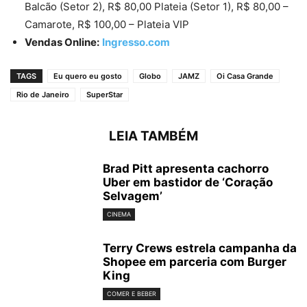
Balcão (Setor 2), R$ 80,00 Plateia (Setor 1), R$ 80,00 –
Camarote, R$ 100,00 – Plateia VIP
Vendas Online:
Ingresso.com
TAGS
Eu quero eu gosto
Globo
JAMZ
Oi Casa Grande
Rio de Janeiro
SuperStar
LEIA TAMBÉM
Brad Pitt apresenta cachorro
Uber em bastidor de ‘Coração
Selvagem’
CINEMA
Terry Crews estrela campanha da
Shopee em parceria com Burger
King
COMER E BEBER