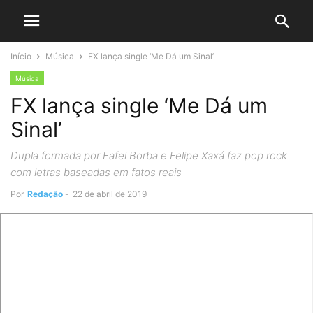
Início
Música
FX lança single ‘Me Dá um Sinal’
Música
FX lança single ‘Me Dá um
Sinal’
Dupla formada por Fafel Borba e Felipe Xaxá faz pop rock
com letras baseadas em fatos reais
Por
Redação
-
22 de abril de 2019