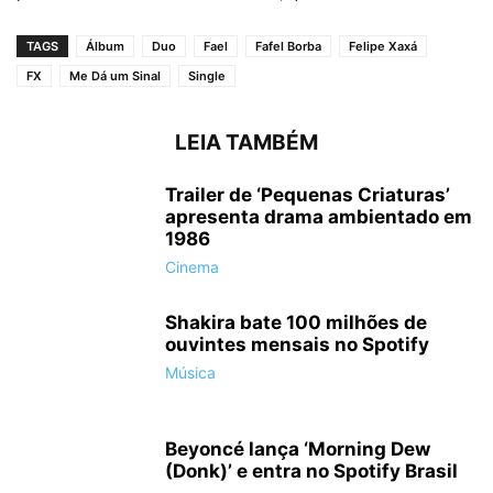
TAGS
Álbum
Duo
Fael
Fafel Borba
Felipe Xaxá
FX
Me Dá um Sinal
Single
LEIA TAMBÉM
Trailer de ‘Pequenas Criaturas’
apresenta drama ambientado em
1986
Cinema
Shakira bate 100 milhões de
ouvintes mensais no Spotify
Música
Beyoncé lança ‘Morning Dew
(Donk)’ e entra no Spotify Brasil