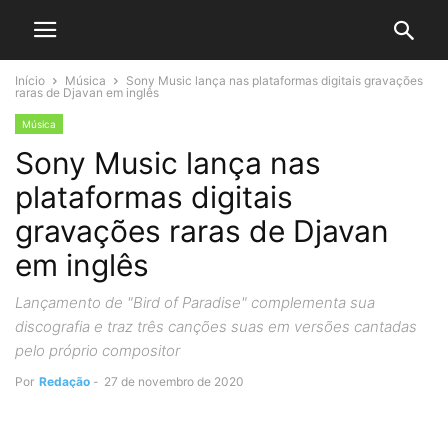
Início
Música
Sony Music lança nas plataformas digitais gravações
raras de Djavan em inglês
Música
Sony Music lança nas
plataformas digitais
gravações raras de Djavan
em inglês
Lançamento de "Bird of Paradise" complementa sua
discografia e traz três canções suas em versões cantadas
pelo próprio compositor
Por
Redação
-
27 de novembro de 2020