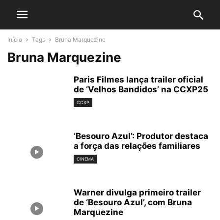
Início
Tags
Bruna Marquezine
Bruna Marquezine
Paris Filmes lança trailer oficial
de ‘Velhos Bandidos’ na CCXP25
CCXP
‘Besouro Azul’: Produtor destaca
a força das relações familiares
CINEMA
Warner divulga primeiro trailer
de ‘Besouro Azul’, com Bruna
Marquezine