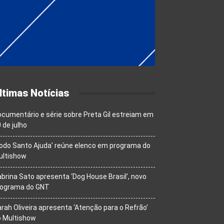
ltimas Notícias
cumentário e série sobre Preta Gil estreiam em
 de julho
odo Santo Ajuda’ reúne elenco em programa do
ultishow
brina Sato apresenta ‘Dog House Brasil’, novo
rograma do GNT
rah Oliveira apresenta ‘Atenção para o Refrão’
o Multishow