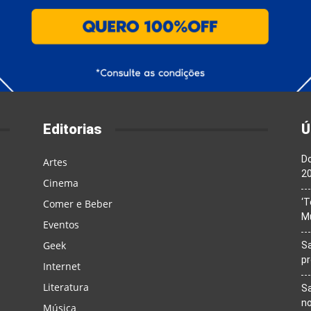
Editorias
Ú
Do
Artes
20
Cinema
‘T
Comer e Beber
M
Eventos
Geek
Sa
p
Internet
Literatura
Sa
n
Música