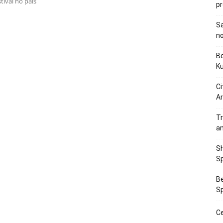
tival no país
p
Sa
n
Bo
K
Ci
Ar
Tr
a
Sh
Sp
Be
Sp
Ce