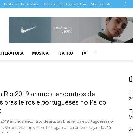
Política de Privacidade
Termos e Condições de Uso
Mapa do Site
LITERATURA
MÚSICA
TEATRO
TV
+
Ú
n Rio 2019 anuncia encontros de
Do
20
as brasileiros e portugueses no Palco
t
‘T
M
 2019 anuncia encontros de artistas brasileiros e portugueses no
et. Shows terão prévia em Portugal como comemoração dos 15
Sa