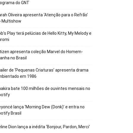
rograma do GNT
rah Oliveira apresenta ‘Atenção para o Refrão’
o Multishow
b’s Play terá pelúcias de Hello Kitty, My Melody e
uromi
tizen apresenta coleção Marvel do Homem-
anha no Brasil
ailer de ‘Pequenas Criaturas’ apresenta drama
mbientado em 1986
akira bate 100 milhões de ouvintes mensais no
otify
yoncé lança ‘Morning Dew (Donk)’ e entra no
otify Brasil
line Dion lança a inédita ‘Bonjour, Pardon, Merci’