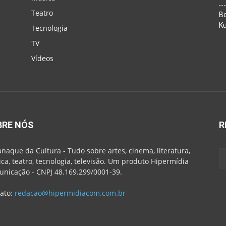
Teatro
Bo
K
Tecnologia
TV
Vídeos
BRE NÓS
R
naque da Cultura - Tudo sobre artes, cinema, literatura,
ca, teatro, tecnologia, televisão. Um produto Hipermídia
nicação - CNPJ 48.169.299/0001-39.
ato:
redacao@hipermidiacom.com.br