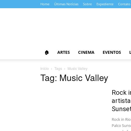
Home
Últimas Notícias
Sobre
Expediente
Contato
Almanaque
da
Cultura
🏠
ARTES
CINEMA
EVENTOS
Início
Tags
Music Valley
Tag: Music Valley
Rock i
artist
Sunse
Rock in Rio
Palco Suns