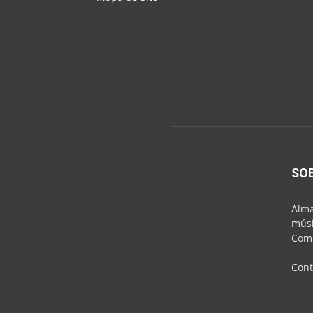
SO
Alma
músi
Comu
Cont