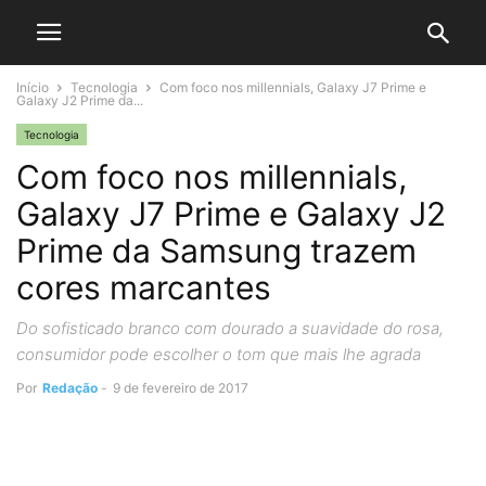
Início
Tecnologia
Com foco nos millennials, Galaxy J7 Prime e
Galaxy J2 Prime da...
Tecnologia
Com foco nos millennials,
Galaxy J7 Prime e Galaxy J2
Prime da Samsung trazem
cores marcantes
Do sofisticado branco com dourado a suavidade do rosa,
consumidor pode escolher o tom que mais lhe agrada
Por
Redação
-
9 de fevereiro de 2017