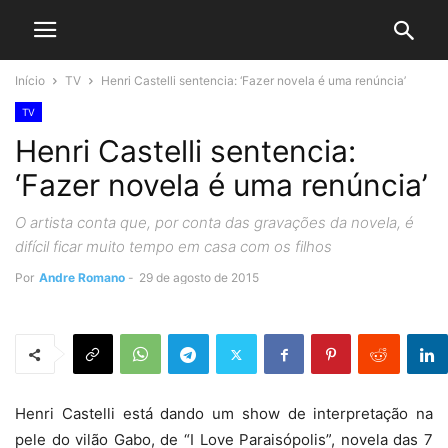
Início
TV
Henri Castelli sentencia: ‘Fazer novela é uma renúncia’
TV
Henri Castelli sentencia:
‘Fazer novela é uma renúncia’
O artista conta que, por conta das gravações da novela, é
difícil ficar muito tempo em casa com os filhos
Por
Andre Romano
-
29 de agosto de 2015
Henri Castelli
está dando um show de interpretação na
pele do vilão Gabo, de “I Love Paraisópolis”, novela das 7