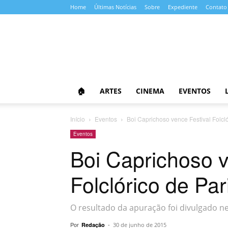
Home
Últimas Notícias
Sobre
Expediente
Contato
Almanaque
da
Cultura
🏠
ARTES
CINEMA
EVENTOS
Início
Eventos
Boi Caprichoso vence Festival Folcló
Eventos
Boi Caprichoso v
Folclórico de Par
O resultado da apuração foi divulgado ne
Por
-
Redação
30 de junho de 2015