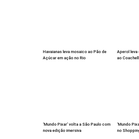
Havaianas leva mosaico ao Pão de
Aperol leva
Açúcar em ação no Rio
ao Coachell
‘Mundo Pixar’ volta a São Paulo com
‘Mundo Pixa
nova edição imersiva
no Shoppin