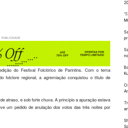
20
‘T
M
Sa
p
PUBLICIDADE
Sa
n
Bo
ição do Festival Folclórico de Parintins. Com o tema
K
 folclore regional, a agremiação conquistou o título de
Ci
Ar
 atraso, e sob forte chuva. A princípio a apuração estava
Tr
uve um pedido de anulação dos votos das três noites por
a
Sh
Sp