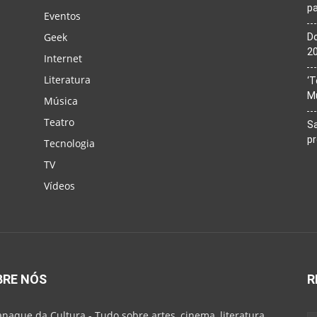
pa
Eventos
Geek
Do
20
Internet
Literatura
‘T
M
Música
Teatro
Sa
p
Tecnologia
TV
Vídeos
BRE NÓS
R
naque da Cultura - Tudo sobre artes, cinema, literatura,