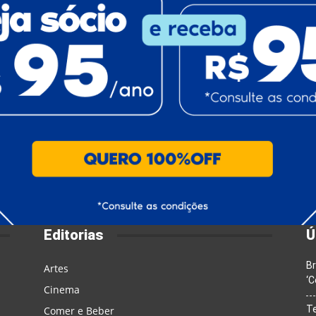
Editorias
Ú
Br
Artes
‘C
Cinema
T
Comer e Beber