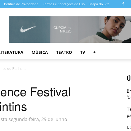
Política de Privacidade
Termos e Condições de Uso
Mapa do Site
LITERATURA
MÚSICA
TEATRO
TV
+
rico de Parintins
Ú
ence Festival
Br
‘C
intins
T
pa
sta segunda-feira, 29 de junho
Do