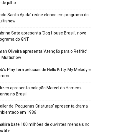
 de julho
odo Santo Ajuda’ reúne elenco em programa do
ultishow
brina Sato apresenta ‘Dog House Brasil’, novo
rograma do GNT
rah Oliveira apresenta ‘Atenção para o Refrão’
o Multishow
b’s Play terá pelúcias de Hello Kitty, My Melody e
uromi
tizen apresenta coleção Marvel do Homem-
anha no Brasil
ailer de ‘Pequenas Criaturas’ apresenta drama
mbientado em 1986
akira bate 100 milhões de ouvintes mensais no
otify