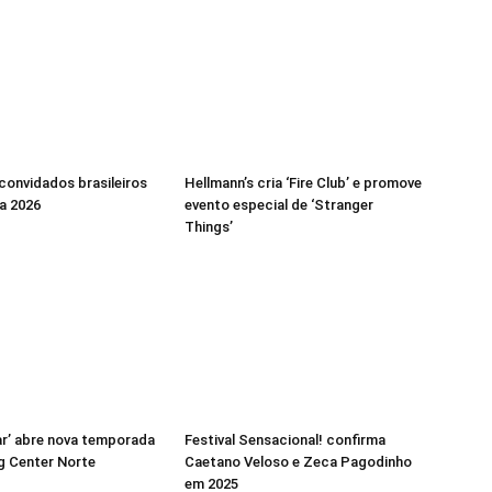
 convidados brasileiros
Hellmann’s cria ‘Fire Club’ e promove
a 2026
evento especial de ‘Stranger
Things’
r’ abre nova temporada
Festival Sensacional! confirma
g Center Norte
Caetano Veloso e Zeca Pagodinho
em 2025