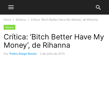
Início
Música
Crítica: ‘Bitch Better Have My Money’, de Rihanna
Música
Crítica: ‘Bitch Better Have My
Money’, de Rihanna
Por
Pedro Diego Rocha
-
2 de julho de 2015