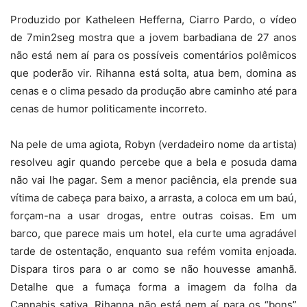
Produzido por Katheleen Hefferna, Ciarro Pardo, o vídeo
de 7min2seg mostra que a jovem barbadiana de 27 anos
não está nem aí para os possíveis comentários polêmicos
que poderão vir. Rihanna está solta, atua bem, domina as
cenas e o clima pesado da produção abre caminho até para
cenas de humor politicamente incorreto.
Na pele de uma agiota, Robyn (verdadeiro nome da artista)
resolveu agir quando percebe que a bela e posuda dama
não vai lhe pagar. Sem a menor paciência, ela prende sua
vítima de cabeça para baixo, a arrasta, a coloca em um baú,
forçam-na a usar drogas, entre outras coisas. Em um
barco, que parece mais um hotel, ela curte uma agradável
tarde de ostentação, enquanto sua refém vomita enjoada.
Dispara tiros para o ar como se não houvesse amanhã.
Detalhe que a fumaça forma a imagem da folha da
Cannabis sativa. Rihanna não está nem aí para os “bons”