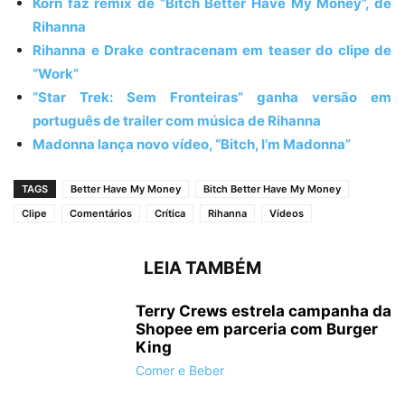
Korn faz remix de “Bitch Better Have My Money”, de
Rihanna
Rihanna e Drake contracenam em teaser do clipe de
“Work”
“Star Trek: Sem Fronteiras” ganha versão em
português de trailer com música de Rihanna
Madonna lança novo vídeo, “Bitch, I’m Madonna”
TAGS
Better Have My Money
Bitch Better Have My Money
Clipe
Comentários
Crítica
Rihanna
Vídeos
LEIA TAMBÉM
Terry Crews estrela campanha da
Shopee em parceria com Burger
King
Comer e Beber