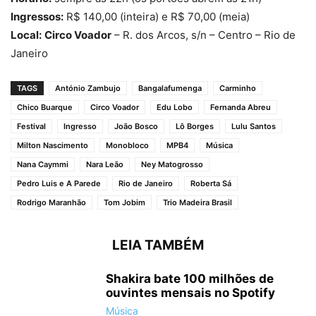
Ingressos:
R$ 140,00 (inteira) e R$ 70,00 (meia)
Local:
Circo Voador
– R. dos Arcos, s/n – Centro – Rio de
Janeiro
TAGS
António Zambujo
Bangalafumenga
Carminho
Chico Buarque
Circo Voador
Edu Lobo
Fernanda Abreu
Festival
Ingresso
João Bosco
Lô Borges
Lulu Santos
Milton Nascimento
Monobloco
MPB4
Música
Nana Caymmi
Nara Leão
Ney Matogrosso
Pedro Luis e A Parede
Rio de Janeiro
Roberta Sá
Rodrigo Maranhão
Tom Jobim
Trio Madeira Brasil
LEIA TAMBÉM
Shakira bate 100 milhões de
ouvintes mensais no Spotify
Música