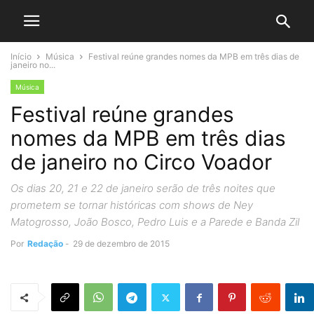
Início
Música
Festival reúne grandes nomes da MPB em três dias de
janeiro no...
Música
Festival reúne grandes
nomes da MPB em três dias
de janeiro no Circo Voador
Os dias 20, 21 e 22 de janeiro serão de três noites que
prometem se tornar históricas com shows de Ney
Matogrosso, João Bosco, Pedro Luis e a Parede e Banda Zil
Por
Redação
-
29 de dezembro de 2015