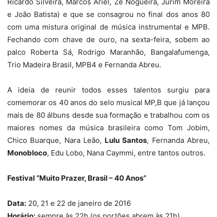
Ricardo Silveira, Marcos Ariel, Zé Nogueira, Jurim Moreira
e João Batista) e que se consagrou no final dos anos 80
com uma mistura original de música instrumental e MPB.
Fechando com chave de ouro, na sexta-feira, sobem ao
palco Roberta Sá, Rodrigo Maranhão, Bangalafumenga,
Trio Madeira Brasil, MPB4 e Fernanda Abreu.
A ideia de reunir todos esses talentos surgiu para
comemorar os 40 anos do selo musical MP,B que já lançou
mais de 80 álbuns desde sua formação e trabalhou com os
maiores nomes da música brasileira como Tom
Jobim,
Chico Buarque, Nara Leão,
Lulu Santos
, Fernanda Abreu,
Monobloco
, Edu Lobo, Nana Caymmi, entre tantos outros.
Festival “Muito Prazer, Brasil – 40 Anos”
Data:
20, 21 e 22 de janeiro de 2016
Horário:
sempre às 22h (os portões abrem às 21h)