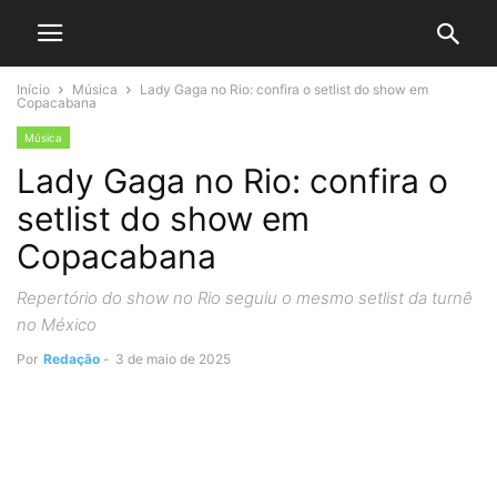
Início
Música
Lady Gaga no Rio: confira o setlist do show em
Copacabana
Música
Lady Gaga no Rio: confira o
setlist do show em
Copacabana
Repertório do show no Rio seguiu o mesmo setlist da turnê
no México
Por
Redação
-
3 de maio de 2025